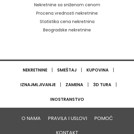
Nekretnine sa sniženom cenom
Procena vrednosti nekretnine
Statistika cena nekretnina
Beogradske nekretnine
|
|
|
NEKRETNINE
SMEŠTAJ
KUPOVINA
|
|
|
IZNAJMLJIVANJE
ZAMENA
3D TURA
INOSTRANSTVO
O NAMA
PRAVILA I USLOVI
POMOĆ
KONTAKT