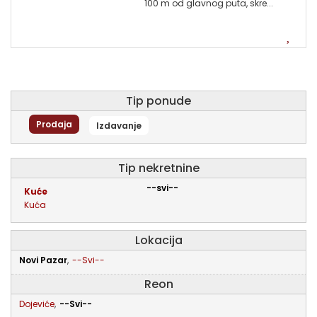
100 m od glavnog puta, skre...
1
Tip ponude
Prodaja
Izdavanje
tip nekretnine
--svi--
kuće
kuća
Lokacija
Novi Pazar
,
--Svi--
Reon
Dojeviće
,
--Svi--