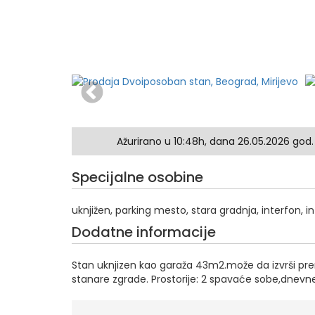
Ažurirano u 10:48h, dana 26.05.2026 god.
Specijalne osobine
uknjižen, parking mesto, stara gradnja, interfon, i
Dodatne informacije
Stan uknjizen kao garaža 43m2.može da izvrši pr
stanare zgrade. Prostorije: 2 spavaće sobe,dnevne