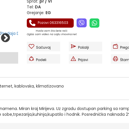
Sprat:
pr / VI
Tel:
DA
Grejanje:
EG
Pozovi 063316503
Hvala vam što ćete reći
Oglas sam video na sajtu imovina.net
Sačuvaj
Pošalji
Preg
Podeli
Prijavi
Štam
nternet, kablovska, klimatizovano
enamena. Miran kraj Mirijeva. Uz zgradu dostupan parking sa ra
 sobe,trpezarija,kuhinja,kupatilo i hodnik. Posrednička naknada 