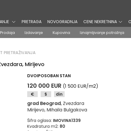
VANJE
PRETRAGA
NOVOGRADNJA
CENE NEKRETNINA
O
Prodaja
Izdavanje
Kupovina
Iznajmljivanje potražnja
T PRETRAŽIVANJA
vezdara, Mirijevo
DVOIPOSOBAN STAN
120 000 EUR
(1 500 EUR/m2)
€
$
din
grad Beograd
, Zvezdara
Mirijevo, Mihaila Bulgakova
Šifra oglasa:
IMOVINA1339
Kvadratura m2:
80