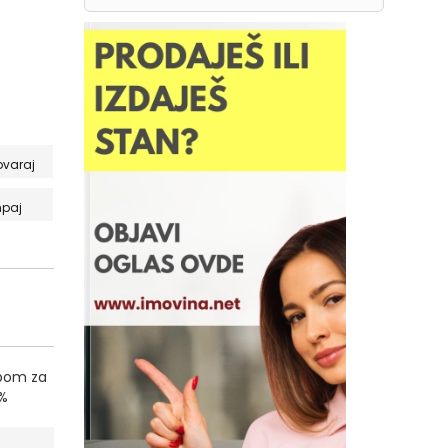
ovaraj
paj
mpom za
2%