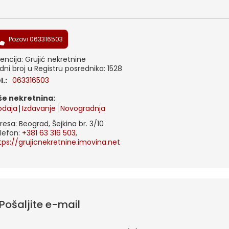
Pozovi 063316503
encija: Grujić nekretnine
dni broj u Registru posrednika: 1528
el.:
063316503
iše nekretnina:
odaja
Izdavanje
Novogradnja
resa: Beograd, Šejkina br. 3/10
lefon:
+381 63 316 503
,
tps://grujicnekretnine.imovina.net
Pošaljite e-mail