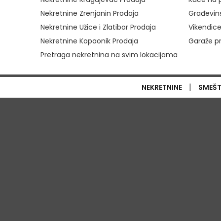
Nekretnine Zrenjanin Prodaja
Građevins
Nekretnine Užice i Zlatibor Prodaja
Vikendice
Nekretnine Kopaonik Prodaja
Garaže p
Pretraga nekretnina na svim lokacijama
|
NEKRETNINE
SMEŠ