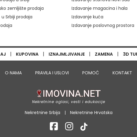
ko zemljište prodaja
Izdavanje magacina i hala
 u Srbiji prodaja
Izdavanje kuća
rodaja
Izdavanje poslovnog prostora
|
|
|
|
TAJ
KUPOVINA
IZNAJMLJIVANJE
ZAMENA
3D TU
O NAMA
PRAVILA I USLOVI
POMOĆ
KONTAKT
Nekretnine oglasi, vesti i edukacije
Nekretnine Srbija
|
Nekretnine Hrvatska