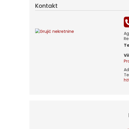
Kontakt
Ag
Re
t
V
Pr
Ad
Te
ht