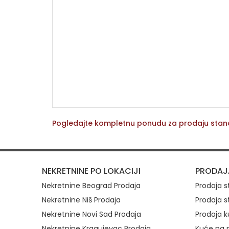
Pogledajte kompletnu ponudu za prodaju sta
Brzi link
NEKRETNINE PO LOKACIJI
PRODAJ
Nekretnine Beograd Prodaja
Prodaja 
Nekretnine Niš Prodaja
Prodaja s
Nekretnine Novi Sad Prodaja
Prodaja k
Nekretnine Kragujevac Prodaja
Kuće na p