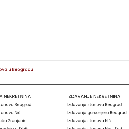
nova u Beogradu
ovi
A NEKRETNINA
IZDAVANJE NEKRETNINA
stanova Beograd
Izdavanje stanova Beograd
tanova Niš
Izdavanje garsonjera Beograd
uća Zrenjanin
Izdavanje stanova Niš
rodaju u Srbiji
Izdavanje stanova Novi Sad