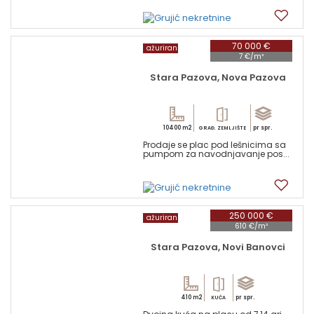
17
70 000 €
ažuriran
7 €/m²
Stara Pazova, Nova Pazova
10400 m2
pr spr.
GRAĐ. ZEMLJIŠTE
Prodaje se plac pod lešnicima sa
pumpom za navodnjavanje pos...
1
250 000 €
ažuriran
610 €/m²
Stara Pazova, Novi Banovci
410 m2
pr spr.
KUĆA