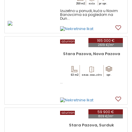
250 m2
pr spr.
KUĆA
Izuzetno u ponudi, kuća u Novim
Banovcima sa pogledom na
Dun...
14
165 000 €
ažuriran
2619 €/m²
Stara Pazova, Nova Pazova
63 m2
spr.
GRAĐ. ZEMLJIŠTE
...
2
59 900 €
ažuriran
809 €/m²
Stara Pazova, Surduk