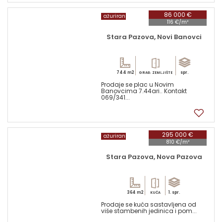
86 000 €
ažuriran
116 €/m²
Stara Pazova, Novi Banovci
744 m2
spr.
GRAĐ. ZEMLJIŠTE
Prodaje se plac u Novim
Banovcima 7.44ari.. Kontakt
069/341...
2
295 000 €
ažuriran
810 €/m²
Stara Pazova, Nova Pazova
364 m2
1. spr.
KUĆA
Prodaje se kuća sastavljena od
više stambenih jedinica i pom...