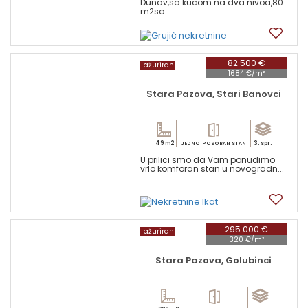
Dunav,sa kucom na dva nivoa,80
m2sa ...
17
82 500 €
ažuriran
1684 €/m²
Stara Pazova, Stari Banovci
49 m2
3. spr.
JEDNOIPOSOBAN STAN
U prilici smo da Vam ponudimo
vrlo komforan stan u novogradn...
4
295 000 €
ažuriran
320 €/m²
Stara Pazova, Golubinci