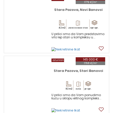
1779 €/m²
Stara Pazova, Novi Banovci
42 m2
vpr spr.
JEDNOSOBAN STAN
U prilici smo da Vam predstavimo
vrlo lep stan u kompleksu u...
2
145 000 €
ažuriran
1768 €/m²
Stara Pazova, Stari Banovci
82 m2
pr spr.
KUĆA
U prilici smo da Vam ponudimo
kuću u sklopu elitnog kompleks...
14