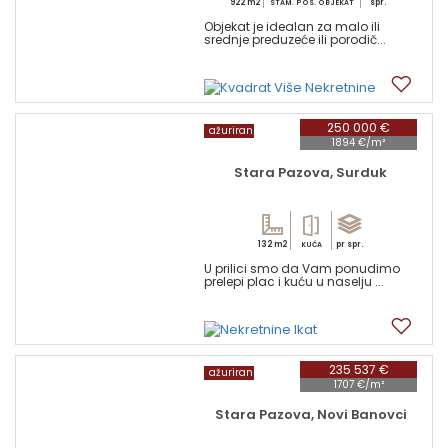
922 m2
spr.
STAM. POS. OBJEKAT
Objekat je idealan za malo ili
srednje preduzeće ili porodič...
7
250 000 €
ažuriran
1894 €/m²
Stara Pazova, Surduk
132 m2
pr spr.
KUĆA
U prilici smo da Vam ponudimo
prelepi plac i kuću u naselju ...
13
235 537 €
ažuriran
1707 €/m²
Stara Pazova, Novi Banovci