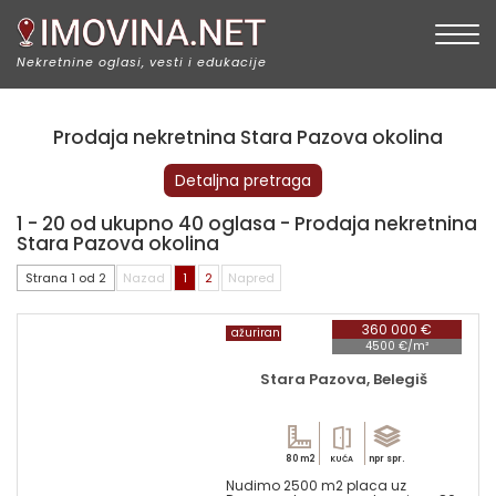
Togg
Nekretnine oglasi, vesti i edukacije
Prodaja nekretnina Stara Pazova okolina
Detaljna pretraga
1 - 20 od ukupno 40 oglasa - Prodaja nekretnina
Stara Pazova okolina
Strana 1 od 2
Nazad
1
2
Napred
360 000 €
ažuriran
4500 €/m²
Stara Pazova, Belegiš
80 m2
npr spr.
KUĆA
Nudimo 2500 m2 placa uz