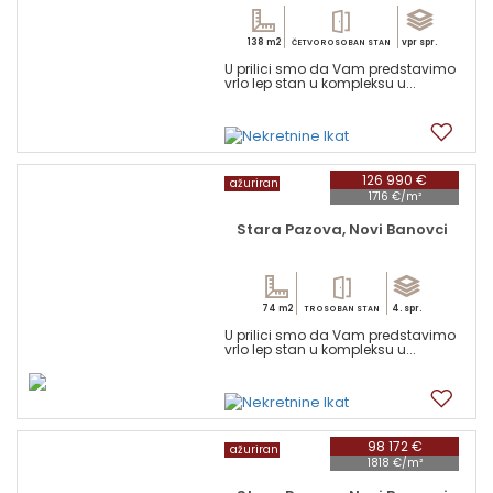
138 m2
vpr spr.
ČETVOROSOBAN STAN
U prilici smo da Vam predstavimo
vrlo lep stan u kompleksu u...
2
126 990 €
ažuriran
1716 €/m²
Stara Pazova, Novi Banovci
74 m2
4. spr.
TROSOBAN STAN
U prilici smo da Vam predstavimo
vrlo lep stan u kompleksu u...
2
98 172 €
ažuriran
1818 €/m²