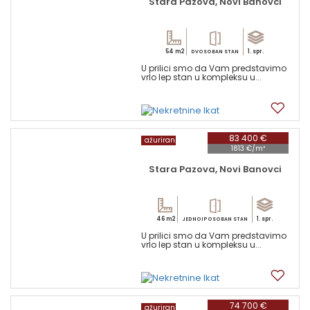
Stara Pazova, Novi Banovci
54 m2
1. spr.
DVOSOBAN STAN
U prilici smo da Vam predstavimo
vrlo lep stan u kompleksu u...
2
83 400 €
ažuriran
1813 €/m²
Stara Pazova, Novi Banovci
46 m2
1. spr.
JEDNOIPOSOBAN STAN
U prilici smo da Vam predstavimo
vrlo lep stan u kompleksu u...
2
74 700 €
ažuriran