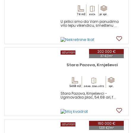
74 m2
pr spr.
KUĆA
U prilici smo da Vam ponudimo
vrlo lepu vikendicu, smeštenu ...
13
202 000 €
ažuriran
37 €/m²
Stara Pazova, Krnješevci
5468 m2
spr.
GRAĐ. ZEMLJIŠTE
Stara Pazova, Krnješevci -
Ugrinovačka plac, 54.68 ari, f...
1
160 000 €
ažuriran
1231 €/m²