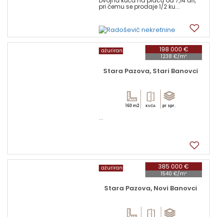
Dvojna kuća na placu od 7,14 ari,
pri čemu se prodaje 1/2 ku...
17
198 000 €
ažuriran
1238 €/m²
Stara Pazova, Stari Banovci
160 m2
pr spr.
KUĆA
...
2
385 000 €
ažuriran
1540 €/m²
Stara Pazova, Novi Banovci