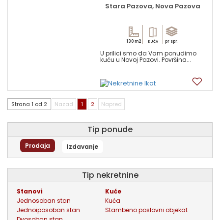
Stara Pazova, Nova Pazova
130 m2
pr spr.
KUĆA
U prilici smo da Vam ponudimo
kuću u Novoj Pazovi. Površina...
11
Strana 1 od 2
Nazad
1
2
Napred
Tip ponude
Prodaja
Izdavanje
tip nekretnine
stanovi
kuće
jednosoban stan
kuća
jednoiposoban stan
stambeno poslovni objekat
dvosoban stan