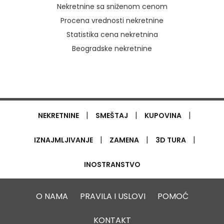
Nekretnine sa sniženom cenom
Procena vrednosti nekretnine
Statistika cena nekretnina
Beogradske nekretnine
|
|
|
NEKRETNINE
SMEŠTAJ
KUPOVINA
|
|
|
IZNAJMLJIVANJE
ZAMENA
3D TURA
INOSTRANSTVO
O NAMA
PRAVILA I USLOVI
POMOĆ
KONTAKT