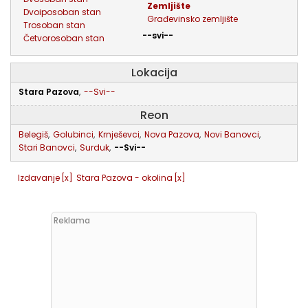
zemljište
dvoiposoban stan
građevinsko zemljište
trosoban stan
--svi--
četvorosoban stan
Lokacija
Stara Pazova
,
--Svi--
Reon
Belegiš
,
Golubinci
,
Krnješevci
,
Nova Pazova
,
Novi Banovci
,
Stari Banovci
,
Surduk
,
--Svi--
Izdavanje
[x]
Stara Pazova - okolina
[x]
Reklama