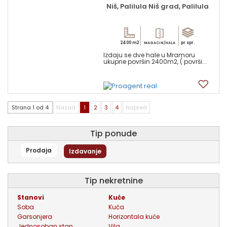
Niš, Palilula Niš grad, Palilula
2400 m2
pr spr.
MAGACIN/HALA
Izdaju se dve hale u Mramoru
ukupne površin 2400m2, ( površi...
4
Strana 1 od 4
Nazad
1
2
3
4
Napred
Tip ponude
Prodaja
Izdavanje
tip nekretnine
stanovi
kuće
soba
kuća
garsonjera
horizontala kuće
jednosoban stan
vila