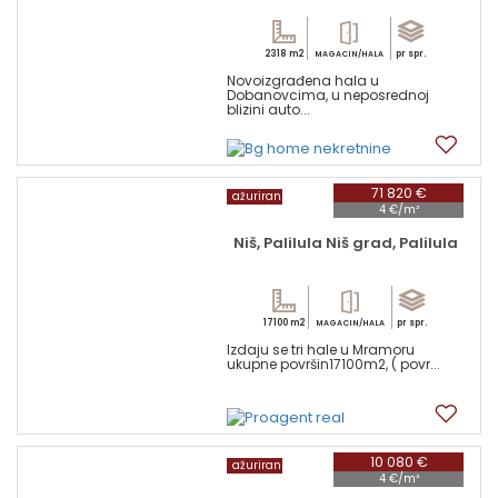
2318 m2
pr spr.
MAGACIN/HALA
Novoizgrađena hala u
Dobanovcima, u neposrednoj
blizini auto...
16
71 820 €
ažuriran
4 €/m²
Niš, Palilula Niš grad, Palilula
17100 m2
pr spr.
MAGACIN/HALA
Izdaju se tri hale u Mramoru
ukupne površin17100m2, ( povr...
4
10 080 €
ažuriran
4 €/m²