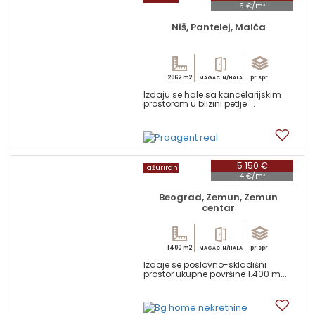
5 €/m²
Niš, Pantelej, Malča
2962 m2
pr spr.
MAGACIN/HALA
Izdaju se hale sa kancelarijskim
prostorom u blizini petlje ...
16
5 150 €
ažuriran
4 €/m²
Beograd, Zemun, Zemun
centar
1400 m2
pr spr.
MAGACIN/HALA
Izdaje se poslovno-skladišni
prostor ukupne površine 1.400 m...
17