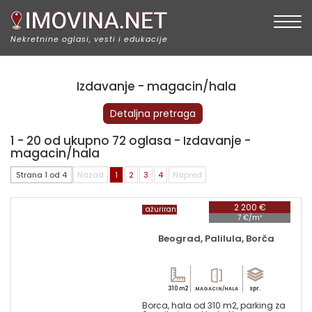
Togg
Nekretnine oglasi, vesti i edukacije
Izdavanje - magacin/hala
Detaljna pretraga
1 - 20 od ukupno 72 oglasa - Izdavanje -
magacin/hala
Strana 1 od 4
Nazad
1
2
3
4
Napred
2 200 €
ažuriran
7 €/m²
Beograd, Palilula, Borča
310 m2
spr.
MAGACIN/HALA
Borca, hala od 310 m2, parking za