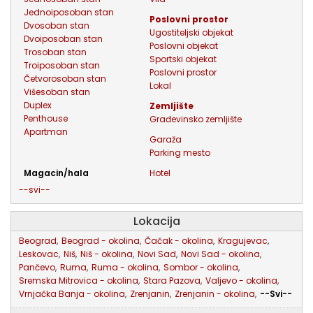
jednoiposoban stan
poslovni prostor
dvosoban stan
ugostiteljski objekat
dvoiposoban stan
poslovni objekat
trosoban stan
sportski objekat
troiposoban stan
poslovni prostor
četvorosoban stan
lokal
višesoban stan
duplex
zemljište
penthouse
građevinsko zemljište
apartman
garaža
parking mesto
magacin/hala
hotel
--svi--
Lokacija
Beograd
,
Beograd - okolina
,
Čačak - okolina
,
Kragujevac
,
Leskovac
,
Niš
,
Niš - okolina
,
Novi Sad
,
Novi Sad - okolina
,
Pančevo
,
Ruma
,
Ruma - okolina
,
Sombor - okolina
,
Sremska Mitrovica - okolina
,
Stara Pazova
,
Valjevo - okolina
,
Vrnjačka Banja - okolina
,
Zrenjanin
,
Zrenjanin - okolina
,
--Svi--