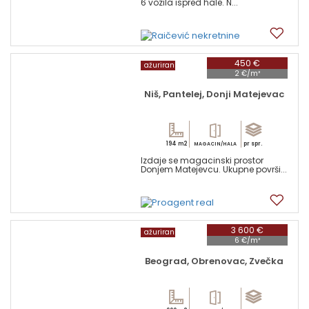
6 vozila ispred hale. N...
11
450 €
ažuriran
2 €/m²
Niš, Pantelej, Donji Matejevac
194 m2
pr spr.
MAGACIN/HALA
Izdaje se magacinski prostor
Donjem Matejevcu. Ukupne površi...
4
3 600 €
ažuriran
6 €/m²
Beograd, Obrenovac, Zvečka