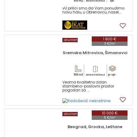
600 m2
spr.
MAGACIN/HALA
vU prilici smo da Vam ponudimo
novu halu, u Obrenovcu, nasel...
4
1 800 €
ažuriran
3 €/m²
Sremska Mitrovica, Šimanovci
555 m2
pr spr.
MAGACIN/HALA
Veoma kvalitetno zidan
stambeno-poslovni prostor
pogodan za ...
17
10 000 €
ažuriran
5 €/m²
Beograd, Grocka, Leštane