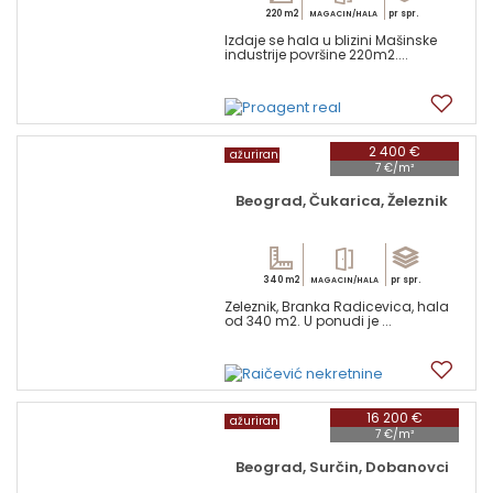
220 m2
pr spr.
MAGACIN/HALA
Izdaje se hala u blizini Mašinske
industrije površine 220m2....
1
2 400 €
ažuriran
7 €/m²
Beograd, Čukarica, Železnik
340 m2
pr spr.
MAGACIN/HALA
Zeleznik, Branka Radicevica, hala
od 340 m2. U ponudi je ...
16
16 200 €
ažuriran
7 €/m²
Beograd, Surčin, Dobanovci