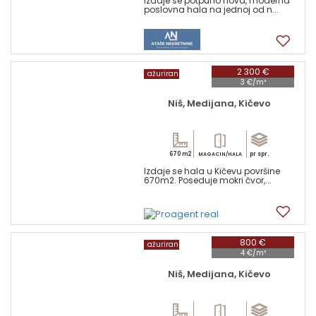
Izdaje se potpuno nova, moderna
poslovna hala na jednoj od n...
9
2 300 €
ažuriran
3 €/m²
Niš, Medijana, Kičevo
670 m2
pr spr.
MAGACIN/HALA
Izdaje se hala u Kičevu površine
670m2. Poseduje mokri čvor,...
1
800 €
ažuriran
4 €/m²
Niš, Medijana, Kičevo