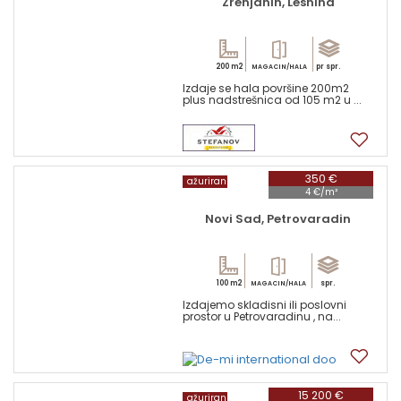
Zrenjanin, Lesnina
200 m2
pr spr.
MAGACIN/HALA
Izdaje se hala površine 200m2
plus nadstrešnica od 105 m2 u ...
11
350 €
ažuriran
4 €/m²
Novi Sad, Petrovaradin
100 m2
spr.
MAGACIN/HALA
Izdajemo skladisni ili poslovni
prostor u Petrovaradinu , na...
4
15 200 €
ažuriran