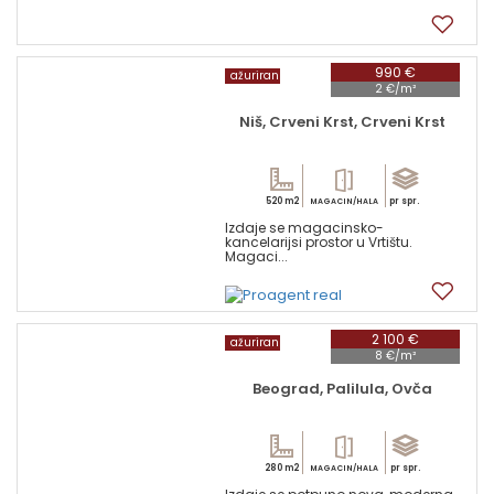
4
990 €
ažuriran
2 €/m²
Niš, Crveni Krst, Crveni Krst
520 m2
pr spr.
MAGACIN/HALA
Izdaje se magacinsko-
kancelarijsi prostor u Vrtištu.
Magaci...
10
2 100 €
ažuriran
8 €/m²
Beograd, Palilula, Ovča
280 m2
pr spr.
MAGACIN/HALA