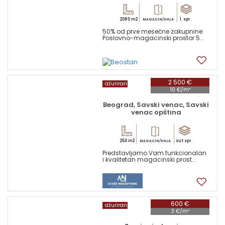
2080 m2
1. spr.
MAGACIN/HALA
50% od prve mesečne zakupnine
Poslovno-magacinski prostor 5...
15
2 500 €
ažuriran
10 €/m²
Beograd, Savski venac, Savski
venac opština
250 m2
sut spr.
MAGACIN/HALA
Predstavljamo Vam funkcionalan
i kvalitetan magacinski prost...
5
600 €
ažuriran
3 €/m²