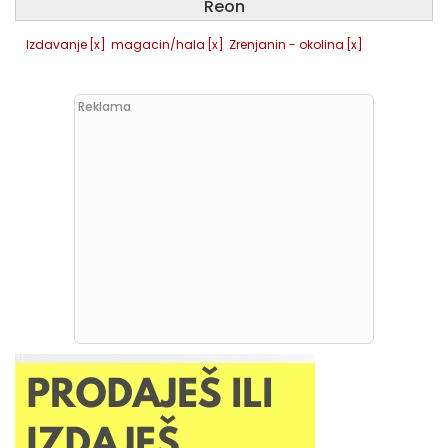
Reon
Izdavanje
[x]
magacin/hala
[x]
Zrenjanin - okolina
[x]
Reklama