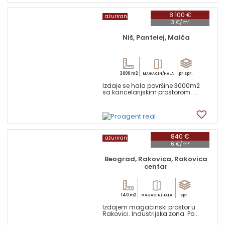
8 100 €
ažuriran
3 €/m²
Niš, Pantelej, Malča
3000 m2
pr spr.
MAGACIN/HALA
Izdaje se hala površine 3000m2
sa kancelarijskim prostorom. ...
1
840 €
ažuriran
6 €/m²
Beograd, Rakovica, Rakovica
centar
140 m2
spr.
MAGACIN/HALA
Izdajem magacinski prostor u
Rakovici. Industrijska zona. Po...