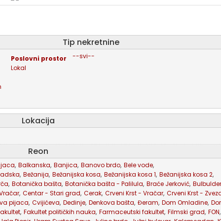
tip nekretnine
--svi--
poslovni prostor
lokal
n
Lokacija
Reon
ijaca
,
Balkanska
,
Banjica
,
Banovo brdo
,
Bele vode
,
radska
,
Bežanija
,
Bežanijska kosa
,
Bežanijska kosa 1
,
Bežanijska kosa 2
,
rča
,
Botanička bašta
,
Botanička bašta - Palilula
,
Braće Jerković
,
Bulbulde
 Vračar
,
Centar - Stari grad
,
Cerak
,
Crveni Krst - Vračar
,
Crveni Krst - Zve
va pijaca
,
Cvijićeva
,
Dedinje
,
Denkova bašta
,
Đeram
,
Dom Omladine
,
Dor
akultet
,
Fakultet političkih nauka
,
Farmaceutski fakultet
,
Filmski grad
,
FON
,