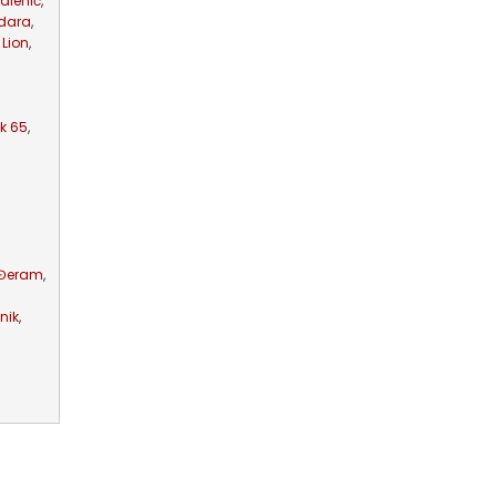
alenić
,
zdara
,
Lion
,
k 65
,
 Đeram
,
nik
,