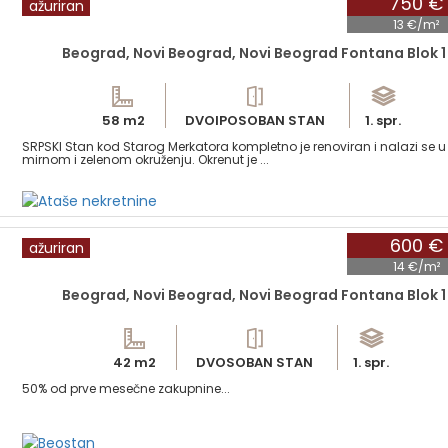
750 €
ažuriran
13 €/m²
Beograd, Novi Beograd, Novi Beograd Fontana Blok 1
58 m2
DVOIPOSOBAN STAN
1. spr.
SRPSKI Stan kod Starog Merkatora kompletno je renoviran i nalazi se u
mirnom i zelenom okruženju. Okrenut je ...
600 €
ažuriran
14 €/m²
Beograd, Novi Beograd, Novi Beograd Fontana Blok 1
42 m2
DVOSOBAN STAN
1. spr.
50% od prve mesečne zakupnine...