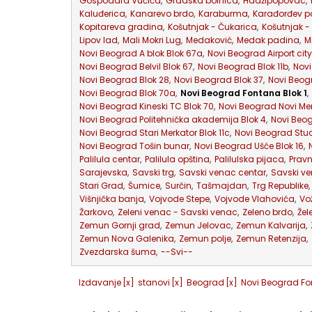
Gospodara Vučića
,
Gradska bolnica
,
Hadžipopovac
,
Kaluđerica
,
Kanarevo brdo
,
Karaburma
,
Karađorđev p
Kopitareva gradina
,
Košutnjak - Čukarica
,
Košutnjak -
Lipov lad
,
Mali Mokri Lug
,
Medaković
,
Medak padina
,
M
Novi Beograd A blok Blok 67a
,
Novi Beograd Airport city
Novi Beograd Belvil Blok 67
,
Novi Beograd Blok 11b
,
Novi
Novi Beograd Blok 28
,
Novi Beograd Blok 37
,
Novi Beogr
Novi Beograd Blok 70a
,
Novi Beograd Fontana Blok 1
,
Novi Beograd Kineski TC Blok 70
,
Novi Beograd Novi Mer
Novi Beograd Politehnička akademija Blok 4
,
Novi Beog
Novi Beograd Stari Merkator Blok 11c
,
Novi Beograd Stud
Novi Beograd Tošin bunar
,
Novi Beograd Ušće Blok 16
,
Palilula centar
,
Palilula opština
,
Palilulska pijaca
,
Pravn
Sarajevska
,
Savski trg
,
Savski venac centar
,
Savski ve
Stari Grad
,
Šumice
,
Surčin
,
Tašmajdan
,
Trg Republike
,
Višnjička banja
,
Vojvode Stepe
,
Vojvode Vlahovića
,
Vo
Žarkovo
,
Zeleni venac - Savski venac
,
Zeleno brdo
,
Žel
Zemun Gornji grad
,
Zemun Jelovac
,
Zemun Kalvarija
,
Zemun Nova Galenika
,
Zemun polje
,
Zemun Retenzija
,
Zvezdarska šuma
,
--Svi--
Izdavanje
[x]
stanovi
[x]
Beograd
[x]
Novi Beograd Fo