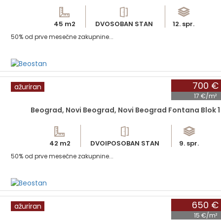
45 m2
DVOSOBAN STAN
12. spr.
50% od prve mesečne zakupnine...
700 €
ažuriran
17 €/m²
Beograd, Novi Beograd, Novi Beograd Fontana Blok 1
42 m2
DVOIPOSOBAN STAN
9. spr.
50% od prve mesečne zakupnine...
650 €
ažuriran
15 €/m²