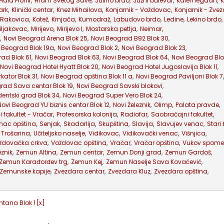
Hala Pionir
,
Hram Svetog Save
,
Julino brdo
,
Južni bulevar
,
Kalemegdan
,
K
ark
,
Klinički centar
,
Knez Mihailova
,
Konjarnik - Voždovac
,
Konjarnik - Zve
 Rakovica
,
Kotež
,
Krnjača
,
Kumodraž
,
Labudovo brdo
,
Ledine
,
Lekino brdo
,
iljakovac
,
Mirijevo
,
Mirijevo I
,
Mostarska petlja
,
Neimar
,
,
Novi Beograd Arena Blok 25
,
Novi Beograd B92 Blok 30
,
 Beograd Blok 19a
,
Novi Beograd Blok 2
,
Novi Beograd Blok 23
,
ad Blok 61
,
Novi Beograd Blok 63
,
Novi Beograd Blok 64
,
Novi Beograd Blo
Novi Beograd Hotel Hyatt Blok 20
,
Novi Beograd Hotel Jugoslavija Blok 11
,
kator Blok 31
,
Novi Beograd opština Blok 11 a
,
Novi Beograd Paviljoni Blok 7
,
rad Sava centar Blok 19
,
Novi Beograd Savski blokovi
,
entski grad Blok 34
,
Novi Beograd Super Vero Blok 24
,
Novi Beograd YU biznis centar Blok 12
,
Novi Železnik
,
Olimp
,
Palata pravde
,
i fakultet - Vračar
,
Profesorska kolonija
,
Radiofar
,
Saobraćajni fakultet
,
nac opština
,
Senjak
,
Skadarlija
,
Skupština
,
Slavija
,
Slavujev venac
,
Stari
Trošarina
,
Učiteljsko naselje
,
Vidikovac
,
Vidikovački venac
,
Višnjica
,
ždovačka crkva
,
Voždovac opština
,
Vračar
,
Vračar opština
,
Vukov spome
eznik
,
Zemun Altina
,
Zemun centar
,
Zemun Donji grad
,
Zemun Gardoš
,
Zemun Karađorđev trg
,
Zemun Kej
,
Zemun Naselje Sava Kovačević
,
Zemunske kapije
,
Zvezdara centar
,
Zvezdara Kluz
,
Zvezdara opština
,
ntana Blok 1
[x]