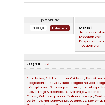
Tip ponude
Prodaja
stanovi
Izdavanje
jednosoban stan
dvosoban stan
dvoiposoban sta
trosoban stan
Beograd
,
--Svi--
Ada Međica
,
Autokomanda - Voždovac
,
Bajlonijeva p
Beograđanka - Savski venac
,
Beograd na vodi
,
Beog
Bežanijska kosa 3
,
Bioskop Voždovac
,
Bogoslovija
,
Bo
Bulevar kralja Aleksandra
,
Bulevar kralja Aleksandra -
Čubura
,
Čukarička padina
,
Cvetanova ćuprija
,
Cvetko
Dorćol - 25. Maj
,
Dunavski Kej
,
Dušanovac
,
Ekonomski f