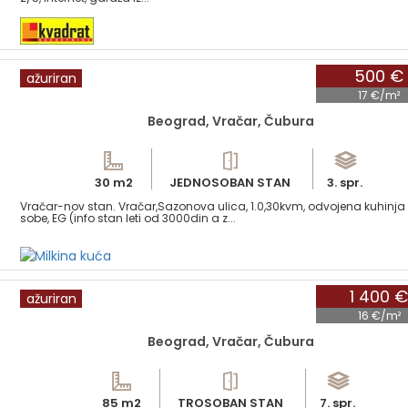
500 €
ažuriran
17 €/m²
Beograd, Vračar, Čubura
30 m2
JEDNOSOBAN STAN
3. spr.
Vračar-nov stan. Vračar,Sazonova ulica, 1.0,30kvm, odvojena kuhinja
sobe, EG (info stan leti od 3000din a z...
1 400 €
ažuriran
16 €/m²
Beograd, Vračar, Čubura
85 m2
TROSOBAN STAN
7. spr.