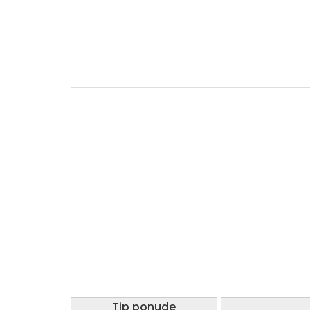
10
11
Tip ponude