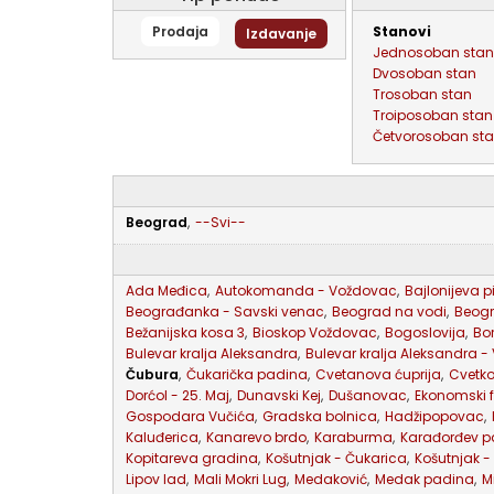
Prodaja
stanovi
Izdavanje
jednosoban stan
dvosoban stan
trosoban stan
troiposoban stan
četvorosoban st
Beograd
,
--Svi--
Ada Međica
,
Autokomanda - Voždovac
,
Bajlonijeva p
Beograđanka - Savski venac
,
Beograd na vodi
,
Beog
Bežanijska kosa 3
,
Bioskop Voždovac
,
Bogoslovija
,
Bo
Bulevar kralja Aleksandra
,
Bulevar kralja Aleksandra -
Čubura
,
Čukarička padina
,
Cvetanova ćuprija
,
Cvetko
Dorćol - 25. Maj
,
Dunavski Kej
,
Dušanovac
,
Ekonomski f
Gospodara Vučića
,
Gradska bolnica
,
Hadžipopovac
,
Kaluđerica
,
Kanarevo brdo
,
Karaburma
,
Karađorđev p
Kopitareva gradina
,
Košutnjak - Čukarica
,
Košutnjak -
Lipov lad
,
Mali Mokri Lug
,
Medaković
,
Medak padina
,
M