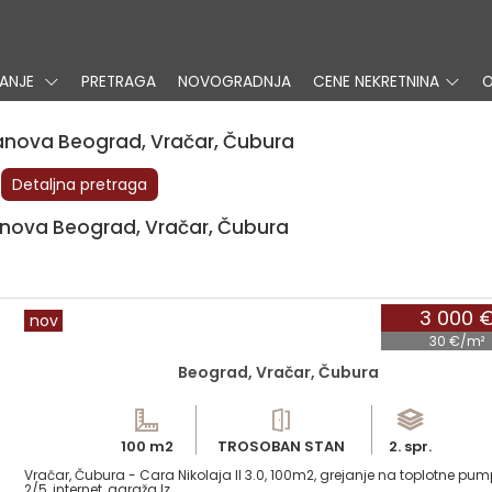
VANJE
PRETRAGA
NOVOGRADNJA
CENE NEKRETNINA
O
anova Beograd, Vračar, Čubura
Detaljna pretraga
tanova Beograd, Vračar, Čubura
3 000 
nov
30 €/m²
Beograd, Vračar, Čubura
100 m2
TROSOBAN STAN
2. spr.
Vračar, Čubura - Cara Nikolaja II 3.0, 100m2, grejanje na toplotne pumpe,
2/5, internet, garaža Iz...