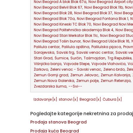
Novi Beograd A blok Blok 67a
,
Novi Beograd Airport city
Novi Beograd Belvil Blok 67
,
Novi Beograd Blok 11b
,
Novi
Novi Beograd Blok 28
,
Novi Beograd Blok 37
,
Novi Beogr
Novi Beograd Blok 70a
,
Novi Beograd Fontana Blok 1
,
N
Novi Beograd Kineski TC Blok 70
,
Novi Beograd Novi Mer
Novi Beograd Politehnička akademija Blok 4
,
Novi Beog
Novi Beograd Stari Merkator Blok 11c
,
Novi Beograd Stud
Novi Beograd Tošin bunar
,
Novi Beograd Ušće Blok 16
,
Palilula centar
,
Palilula opština
,
Palilulska pijaca
,
Pravn
Sarajevska
,
Savski trg
,
Savski venac centar
,
Savski ve
Stari Grad
,
Šumice
,
Surčin
,
Tašmajdan
,
Trg Republike
,
Višnjička banja
,
Vojvode Stepe
,
Vojvode Vlahovića
,
Vo
Žarkovo
,
Zeleni venac - Savski venac
,
Zeleno brdo
,
Žel
Zemun Gornji grad
,
Zemun Jelovac
,
Zemun Kalvarija
,
Zemun Nova Galenika
,
Zemun polje
,
Zemun Retenzija
,
Zvezdarska šuma
,
--Svi--
Izdavanje
[x]
stanovi
[x]
Beograd
[x]
Čubura
[x]
Pogledajte kategorije nekretnina za proda
Prodaja stanova Beograd
Prodaja kuća Beograd