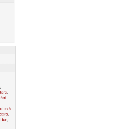
r
,
zdara
,
rćol
,
alenić
,
zdara
,
Lion
,