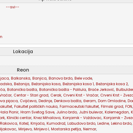
--svi--
an
Lokacija
Reon
ijaca
,
Balkanska
,
Banjica
,
Banovo brdo
,
Bele vode
,
radska
,
Bežanija
,
Bežanijska kosa
,
Bežanijska kosa 1
,
Bežanijska kosa 2
,
rča
,
Botanička bašta
,
Botanička bašta - Palilula
,
Braće Jerković
,
Bulbulde
 Vračar
,
Centar - Stari grad
,
Cerak
,
Crveni Krst - Vračar
,
Crveni Krst - Zve
va pijaca
,
Cvijićeva
,
Dedinje
,
Denkova bašta
,
Đeram
,
Dom Omladine
,
Do
akultet
,
Fakultet političkih nauka
,
Farmaceutski fakultet
,
Filmski grad
,
FON
,
Hala Pionir
,
Hram Svetog Save
,
Julino brdo
,
Južni bulevar
,
Kalemegdan
,
K
ark
,
Klinički centar
,
Knez Mihailova
,
Konjarnik - Voždovac
,
Konjarnik - Zve
 Rakovica
,
Kotež
,
Krnjača
,
Kumodraž
,
Labudovo brdo
,
Ledine
,
Lekino brdo
,
iljakovac
,
Mirijevo
,
Mirijevo I
,
Mostarska petlja
,
Neimar
,