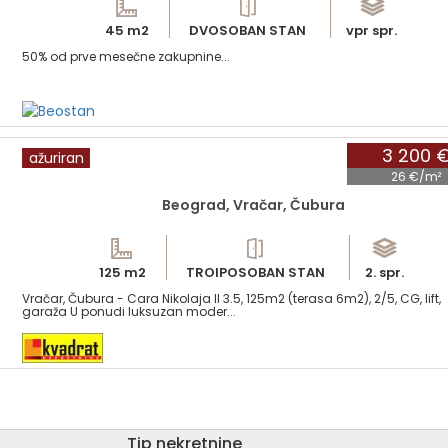
45 m2
DVOSOBAN STAN
vpr spr.
50% od prve mesečne zakupnine...
3 200 
ažuriran
26 €/m²
Beograd, Vračar, Čubura
125 m2
TROIPOSOBAN STAN
2. spr.
Vračar, Čubura - Cara Nikolaja II 3.5, 125m2 (terasa 6m2), 2/5, CG, lift,
garaža U ponudi luksuzan moder...
tip nekretnine