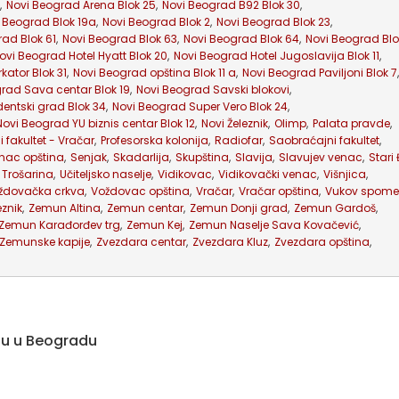
,
Novi Beograd Arena Blok 25
,
Novi Beograd B92 Blok 30
,
 Beograd Blok 19a
,
Novi Beograd Blok 2
,
Novi Beograd Blok 23
,
ad Blok 61
,
Novi Beograd Blok 63
,
Novi Beograd Blok 64
,
Novi Beograd Blo
ovi Beograd Hotel Hyatt Blok 20
,
Novi Beograd Hotel Jugoslavija Blok 11
,
kator Blok 31
,
Novi Beograd opština Blok 11 a
,
Novi Beograd Paviljoni Blok 7
,
rad Sava centar Blok 19
,
Novi Beograd Savski blokovi
,
entski grad Blok 34
,
Novi Beograd Super Vero Blok 24
,
Novi Beograd YU biznis centar Blok 12
,
Novi Železnik
,
Olimp
,
Palata pravde
,
i fakultet - Vračar
,
Profesorska kolonija
,
Radiofar
,
Saobraćajni fakultet
,
nac opština
,
Senjak
,
Skadarlija
,
Skupština
,
Slavija
,
Slavujev venac
,
Stari
Trošarina
,
Učiteljsko naselje
,
Vidikovac
,
Vidikovački venac
,
Višnjica
,
ždovačka crkva
,
Voždovac opština
,
Vračar
,
Vračar opština
,
Vukov spome
eznik
,
Zemun Altina
,
Zemun centar
,
Zemun Donji grad
,
Zemun Gardoš
,
Zemun Karađorđev trg
,
Zemun Kej
,
Zemun Naselje Sava Kovačević
,
Zemunske kapije
,
Zvezdara centar
,
Zvezdara Kluz
,
Zvezdara opština
,
ju u Beogradu