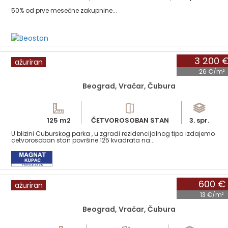
50% od prve mesečne zakupnine...
3 200 
ažuriran
26 €/m²
Beograd, Vračar, Čubura
125 m2
ČETVOROSOBAN STAN
3. spr.
U blizini Cuburskog parka , u zgradi rezidencijalnog tipa izdajemo
cetvorosoban stan površine 125 kvadrata na...
600 €
ažuriran
13 €/m²
Beograd, Vračar, Čubura