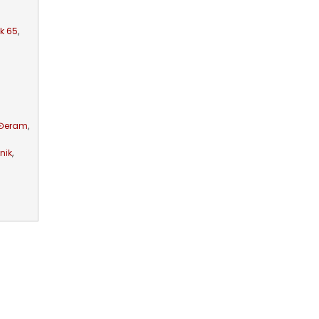
k 65
,
 Đeram
,
nik
,