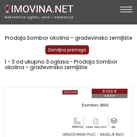
Togg
Nekretnine oglasi, vesti i edukacije
Prodaja Sombor okolina – građevinsko zemljište
Detaljna pretraga
1 - 3 od ukupno 3 oglasa - Prodaja Sombor
okolina – građevinsko zemljište
8 000 €
ažuriran
4 €/m²
Sombor, Bilić
1800 m2
spr.
GRAĐ. ZEMLJIŠTE
GRAĆEVINSKI PLAC - NASELJE BILIĆ.