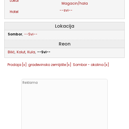
lokal
magacin/hala
--svi--
hotel
Lokacija
Sombor
,
--Svi--
Reon
Bilić
,
Kolut
,
Kula
,
--Svi--
Prodaja
[x]
građevinsko zemljište
[x]
Sombor - okolina
[x]
Reklama