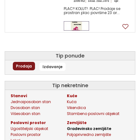
2300 m2
spr.
GRAĐ. ZEMLJIŠTE
PLAC!! KOLUT!. PLAC! Prodaje se
prostran plac površine 23 ar...
0
Tip ponude
Prodaja
Izdavanje
tip nekretnine
stanovi
kuće
jednoiposoban stan
kuća
dvosoban stan
vikendica
višesoban stan
stambeno poslovni objekat
poslovni prostor
zemljište
ugostiteljski objekat
građevinsko zemljište
poslovni prostor
poljoprivredno zemljište