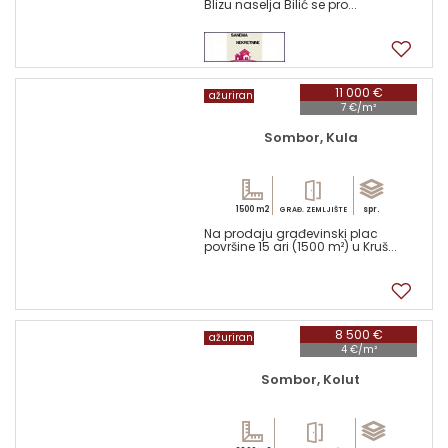
Blizu naselja Bilić se pro...
1
11 000 €
ažuriran
7 €/m²
Sombor, Kula
1500 m2
spr.
GRAĐ. ZEMLJIŠTE
Na prodaju građevinski plac
površine 15 ari (1500 m²) u Kruš...
8
8 500 €
ažuriran
4 €/m²
Sombor, Kolut