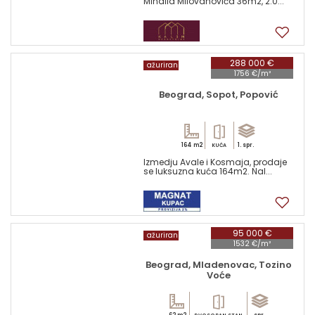
Mihaila Milovanovića 36m2, 2.0...
11
288 000 €
ažuriran
1756 €/m²
Beograd, Sopot, Popović
164 m2
1. spr.
KUĆA
Izmedju Avale i Kosmaja, prodaje
se luksuzna kuća 164m2. Nal...
7
95 000 €
ažuriran
1532 €/m²
Beograd, Mladenovac, Tozino
Voće