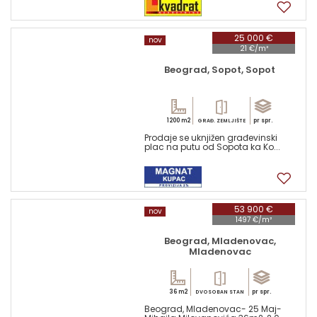
17
25 000 €
nov
21 €/m²
Beograd, Sopot, Sopot
1200 m2
pr spr.
GRAĐ. ZEMLJIŠTE
Prodaje se uknjižen građevinski
plac na putu od Sopota ka Ko...
6
53 900 €
nov
1497 €/m²
Beograd, Mladenovac,
Mladenovac
36 m2
pr spr.
DVOSOBAN STAN
Beograd, Mladenovac- 25 Maj-