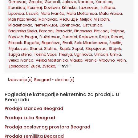
Grmovac
,
Grocka
,
Guncati
,
Jakovo
,
Karaula
,
Konatice
,
Koraćica
,
Kosmaj
,
Kovilovo
,
Krtinska
,
Lazarevac
,
Leštane
,
Lipovica
,
Lisović
,
Mala Ivanča
,
Mala Moštanica
,
Mala Vrbica
,
Mali Požarevac
,
Markovac
,
Međulužje
,
Meljak
,
Mislođin
,
Mladenovac
,
Nemenikuće
,
Obrenovac
,
Ostružnica
,
Padinska Skela
,
Parcani
,
Petrovčić
,
Pinosava
,
Plavinci
,
Poljane
,
Popović
,
Progar
,
Pružatovac
,
Pudarci
,
Rajkovac
,
Ralja
,
Ripanj
,
Ritopek
,
Rogača
,
Ropočevo
,
Rvati
,
Selo Mladenovac
,
Šepšin
,
Šiljakovac
,
Slanci
,
Slatina
,
Šopić
,
Sopot
,
Stepojevac
,
Stojnik
,
Šuplja stena
,
Tozino Voće
,
Trešnja
,
Ugrinovci
,
Umčari
,
Umka
,
Velika Ivanča
,
Velika Moštanica
,
Vlaška
,
Vranić
,
Vrbovno
,
Vrčin
,
Zaklopača
,
Zuce
,
Zvečka
,
--Svi--
Izdavanje
[x]
Beograd - okolina
[x]
Pogledajte kategorije nekretnina za prodaju u
Beogradu
Prodaja stanova Beograd
Prodaja kuća Beograd
Prodaja poslovnog prostora Beograd
Prodaja zemljišta Beograd