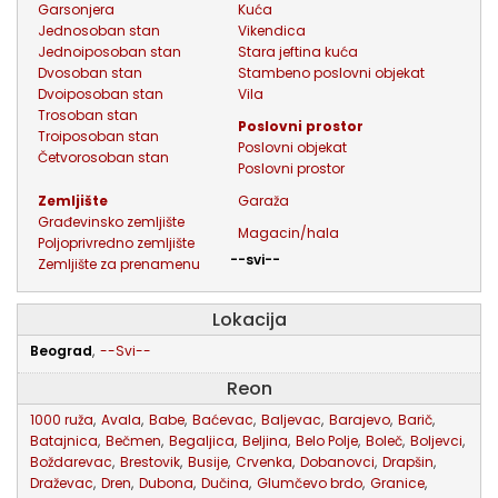
garsonjera
kuća
jednosoban stan
vikendica
jednoiposoban stan
stara jeftina kuća
dvosoban stan
stambeno poslovni objekat
dvoiposoban stan
vila
trosoban stan
poslovni prostor
troiposoban stan
poslovni objekat
četvorosoban stan
poslovni prostor
zemljište
garaža
građevinsko zemljište
magacin/hala
poljoprivredno zemljište
--svi--
zemljište za prenamenu
Lokacija
Beograd
,
--Svi--
Reon
1000 ruža
,
Avala
,
Babe
,
Baćevac
,
Baljevac
,
Barajevo
,
Barič
,
Batajnica
,
Bečmen
,
Begaljica
,
Beljina
,
Belo Polje
,
Boleč
,
Boljevci
,
Boždarevac
,
Brestovik
,
Busije
,
Crvenka
,
Dobanovci
,
Drapšin
,
Draževac
,
Dren
,
Dubona
,
Dučina
,
Glumčevo brdo
,
Granice
,