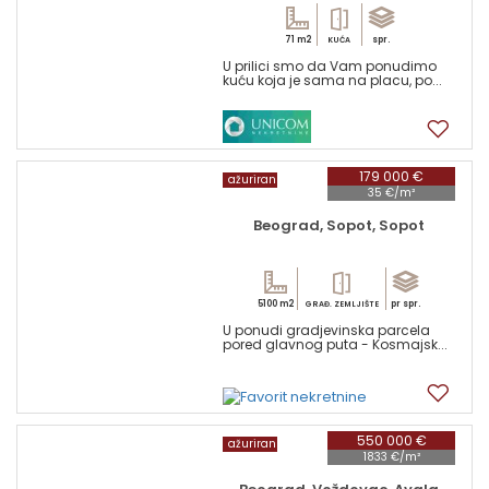
71 m2
spr.
KUĆA
U prilici smo da Vam ponudimo
kuću koja je sama na placu, po...
17
179 000 €
ažuriran
35 €/m²
Beograd, Sopot, Sopot
5100 m2
pr spr.
GRAĐ. ZEMLJIŠTE
U ponudi gradjevinska parcela
pored glavnog puta - Kosmajsk...
1
550 000 €
ažuriran
1833 €/m²