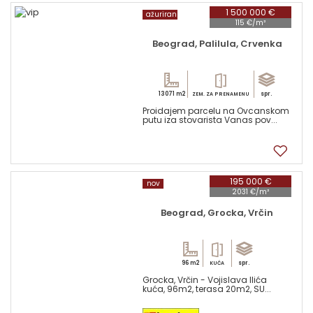
1 500 000 €
ažuriran
115 €/m²
Beograd, Palilula, Crvenka
13071 m2
spr.
ZEM. ZA PRENAMENU
Proidajem parcelu na Ovcanskom
putu iza stovarista Vanas pov...
1
195 000 €
nov
2031 €/m²
Beograd, Grocka, Vrčin
96 m2
spr.
KUĆA
Grocka, Vrčin - Vojislava Ilića
kuća, 96m2, terasa 20m2, SU...