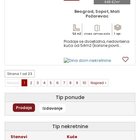
648 €/m²
Beograd, Sopot, Mali
Požarevac
54 m2
1. spr.
STARA JEFTINA KUĆA
Prodaje se dvoetažna, nedovršena
kuća od 54m2 (korisne površ...
6
Strana 1 od 23
Nazad
1
2
3
4
5
6
7
8
9
10
Napred >
Tip ponude
Prodaja
Izdavanje
tip nekretnine
stanovi
kuće