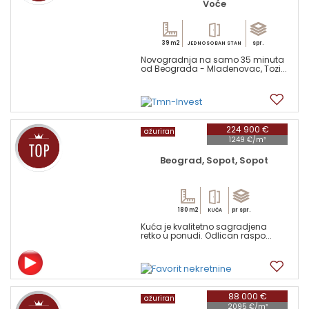
Voće
39 m2
spr.
JEDNOSOBAN STAN
Novogradnja na samo 35 minuta
od Beograda - Mladenovac, Tozi...
6
224 900 €
ažuriran
1249 €/m²
Beograd, Sopot, Sopot
180 m2
pr spr.
KUĆA
Kuća je kvalitetno sagradjena
retko u ponudi. Odlican raspo...
16
88 000 €
ažuriran
2095 €/m²