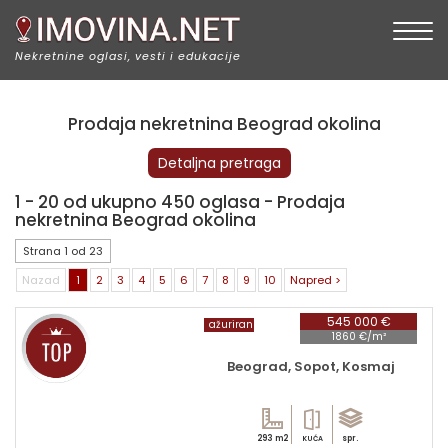
Togg
Nekretnine oglasi, vesti i edukacije
Prodaja nekretnina Beograd okolina
Detaljna pretraga
1 - 20 od ukupno 450 oglasa - Prodaja
nekretnina Beograd okolina
Strana 1 od 23
Nazad
1
2
3
4
5
6
7
8
9
10
Napred >
545 000 €
ažuriran
1860 €/m²
Beograd, Sopot, Kosmaj
293 m2
spr.
KUĆA