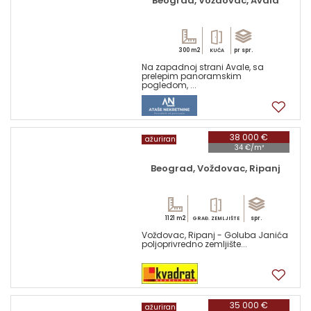
Beograd, Voždovac, Avala
300 m2
pr spr.
KUĆA
Na zapadnoj strani Avale, sa
prelepim panoramskim
pogledom, ...
17
38 000 €
ažuriran
34 €/m²
Beograd, Voždovac, Ripanj
1121 m2
spr.
GRAĐ. ZEMLJIŠTE
Voždovac, Ripanj - Goluba Janića
poljoprivredno zemljište...
1
35 000 €
ažuriran