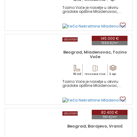
62 m2
spr.
DVOSOBAN STAN
Tozino Voće je naselje u okviru
gradske opštine Mladenovac, ...
14
145 000 €
ažuriran
1559 €/m²
Beograd, Mladenovac, Tozino
Voće
93 m2
2. spr.
TROSOBAN STAN
Tozino Voće je naselje u okviru
gradske opštine Mladenovac, ...
14
82 400 €
ažuriran
1161 €/m²
Beograd, Barajevo, Vranić