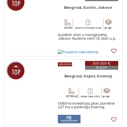
Beograd, Surčin, Jakovo
42 m2
pr spr.
JEDNOIPOSOBAN STAN
Izuzetan stan u novogradnji,
Jakovo. Nudimo vam 1,5 stan u p...
14
300 000 €
ažuriran
13 €/m²
Beograd, Sopot, Kosmaj
23700 m2
pr spr.
GRAĐ. ZEMLJIŠTE
Odlična investicija, plac površine
2,37 ha u podnožju Kosmaj...
10