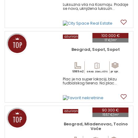
Luksuzna vila na Kosmaju. Prodaje
se nova, uknjižena luksuzn...
17
100 000 €
ažuriran
17 €/m²
Beograd, Sopot, Sopot
5989 m2
pr spr.
GRAĐ. ZEMLJIŠTE
Plac je na super lokaciji, blizu
fudbalskog terena. Na plac...
3
90 300 €
ažuriran
1557 €/m²
Beograd, Mladenovac, Tozino
Voće