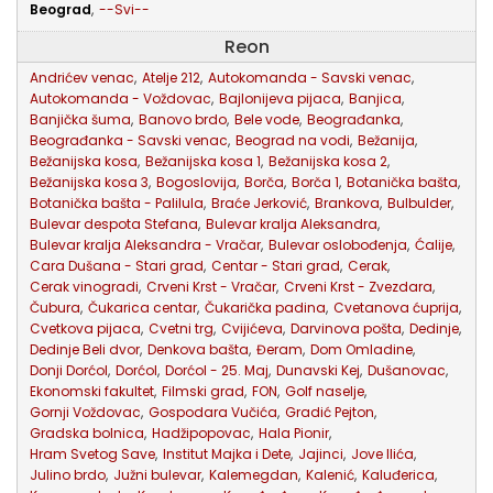
Beograd
,
--Svi--
Reon
Andrićev venac
,
Atelje 212
,
Autokomanda - Savski venac
,
Autokomanda - Voždovac
,
Bajlonijeva pijaca
,
Banjica
,
Banjička šuma
,
Banovo brdo
,
Bele vode
,
Beograđanka
,
Beograđanka - Savski venac
,
Beograd na vodi
,
Bežanija
,
Bežanijska kosa
,
Bežanijska kosa 1
,
Bežanijska kosa 2
,
Bežanijska kosa 3
,
Bogoslovija
,
Borča
,
Borča 1
,
Botanička bašta
,
Botanička bašta - Palilula
,
Braće Jerković
,
Brankova
,
Bulbulder
,
Bulevar despota Stefana
,
Bulevar kralja Aleksandra
,
Bulevar kralja Aleksandra - Vračar
,
Bulevar oslobođenja
,
Ćalije
,
Cara Dušana - Stari grad
,
Centar - Stari grad
,
Cerak
,
Cerak vinogradi
,
Crveni Krst - Vračar
,
Crveni Krst - Zvezdara
,
Čubura
,
Čukarica centar
,
Čukarička padina
,
Cvetanova ćuprija
,
Cvetkova pijaca
,
Cvetni trg
,
Cvijićeva
,
Darvinova pošta
,
Dedinje
,
Dedinje Beli dvor
,
Denkova bašta
,
Đeram
,
Dom Omladine
,
Donji Dorćol
,
Dorćol
,
Dorćol - 25. Maj
,
Dunavski Kej
,
Dušanovac
,
Ekonomski fakultet
,
Filmski grad
,
FON
,
Golf naselje
,
Gornji Voždovac
,
Gospodara Vučića
,
Gradić Pejton
,
Gradska bolnica
,
Hadžipopovac
,
Hala Pionir
,
Hram Svetog Save
,
Institut Majka i Dete
,
Jajinci
,
Jove Ilića
,
Julino brdo
,
Južni bulevar
,
Kalemegdan
,
Kalenić
,
Kaluđerica
,