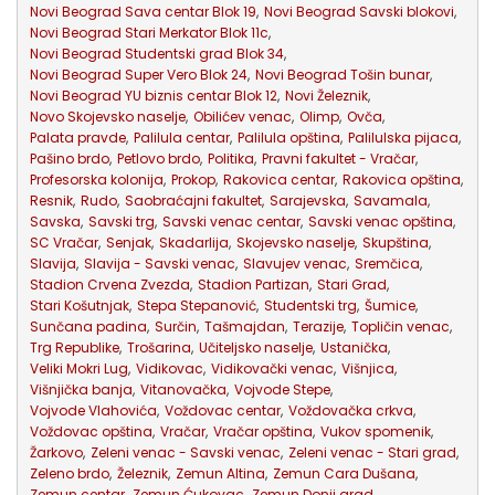
Novi Beograd Sava centar Blok 19
,
Novi Beograd Savski blokovi
,
Novi Beograd Stari Merkator Blok 11c
,
Novi Beograd Studentski grad Blok 34
,
Novi Beograd Super Vero Blok 24
,
Novi Beograd Tošin bunar
,
Novi Beograd YU biznis centar Blok 12
,
Novi Železnik
,
Novo Skojevsko naselje
,
Obilićev venac
,
Olimp
,
Ovča
,
Palata pravde
,
Palilula centar
,
Palilula opština
,
Palilulska pijaca
,
Pašino brdo
,
Petlovo brdo
,
Politika
,
Pravni fakultet - Vračar
,
Profesorska kolonija
,
Prokop
,
Rakovica centar
,
Rakovica opština
,
Resnik
,
Rudo
,
Saobraćajni fakultet
,
Sarajevska
,
Savamala
,
Savska
,
Savski trg
,
Savski venac centar
,
Savski venac opština
,
SC Vračar
,
Senjak
,
Skadarlija
,
Skojevsko naselje
,
Skupština
,
Slavija
,
Slavija - Savski venac
,
Slavujev venac
,
Sremčica
,
Stadion Crvena Zvezda
,
Stadion Partizan
,
Stari Grad
,
Stari Košutnjak
,
Stepa Stepanović
,
Studentski trg
,
Šumice
,
Sunčana padina
,
Surčin
,
Tašmajdan
,
Terazije
,
Topličin venac
,
Trg Republike
,
Trošarina
,
Učiteljsko naselje
,
Ustanička
,
Veliki Mokri Lug
,
Vidikovac
,
Vidikovački venac
,
Višnjica
,
Višnjička banja
,
Vitanovačka
,
Vojvode Stepe
,
Vojvode Vlahovića
,
Voždovac centar
,
Voždovačka crkva
,
Voždovac opština
,
Vračar
,
Vračar opština
,
Vukov spomenik
,
Žarkovo
,
Zeleni venac - Savski venac
,
Zeleni venac - Stari grad
,
Zeleno brdo
,
Železnik
,
Zemun Altina
,
Zemun Cara Dušana
,
Zemun centar
,
Zemun Ćukovac
,
Zemun Donji grad
,