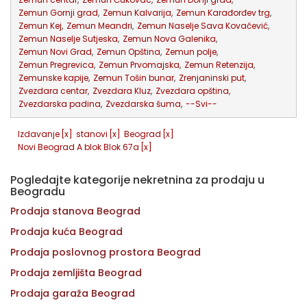
Zemun Gornji grad
,
Zemun Kalvarija
,
Zemun Karađorđev trg
,
Zemun Kej
,
Zemun Meandri
,
Zemun Naselje Sava Kovačević
,
Zemun Naselje Sutjeska
,
Zemun Nova Galenika
,
Zemun Novi Grad
,
Zemun Opština
,
Zemun polje
,
Zemun Pregrevica
,
Zemun Prvomajska
,
Zemun Retenzija
,
Zemunske kapije
,
Zemun Tošin bunar
,
Zrenjaninski put
,
Zvezdara centar
,
Zvezdara Kluz
,
Zvezdara opština
,
Zvezdarska padina
,
Zvezdarska šuma
,
--Svi--
Izdavanje
[x]
stanovi
[x]
Beograd
[x]
Novi Beograd A blok Blok 67a
[x]
Pogledajte kategorije nekretnina za prodaju u
Beogradu
Prodaja stanova Beograd
Prodaja kuća Beograd
Prodaja poslovnog prostora Beograd
Prodaja zemljišta Beograd
Prodaja garaža Beograd