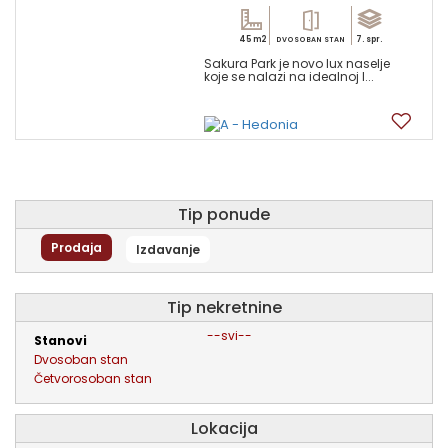
45 m2
7. spr.
DVOSOBAN STAN
Sakura Park je novo lux naselje
koje se nalazi na idealnoj l...
8
Tip ponude
Prodaja
Izdavanje
tip nekretnine
--svi--
stanovi
dvosoban stan
četvorosoban stan
Lokacija