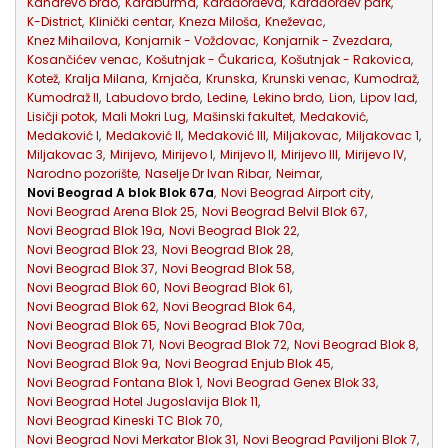
Kanarevo brdo
,
Karaburma
,
Karađorđeva
,
Karađorđev park
,
K-District
,
Klinički centar
,
Kneza Miloša
,
Kneževac
,
Knez Mihailova
,
Konjarnik - Voždovac
,
Konjarnik - Zvezdara
,
Kosančićev venac
,
Košutnjak - Čukarica
,
Košutnjak - Rakovica
,
Kotež
,
Kralja Milana
,
Krnjača
,
Krunska
,
Krunski venac
,
Kumodraž
,
Kumodraž II
,
Labudovo brdo
,
Ledine
,
Lekino brdo
,
Lion
,
Lipov lad
,
Lisičji potok
,
Mali Mokri Lug
,
Mašinski fakultet
,
Medaković
,
Medaković I
,
Medaković II
,
Medaković III
,
Miljakovac
,
Miljakovac 1
,
Miljakovac 3
,
Mirijevo
,
Mirijevo I
,
Mirijevo II
,
Mirijevo III
,
Mirijevo IV
,
Narodno pozorište
,
Naselje Dr Ivan Ribar
,
Neimar
,
Novi Beograd A blok Blok 67a
,
Novi Beograd Airport city
,
Novi Beograd Arena Blok 25
,
Novi Beograd Belvil Blok 67
,
Novi Beograd Blok 19a
,
Novi Beograd Blok 22
,
Novi Beograd Blok 23
,
Novi Beograd Blok 28
,
Novi Beograd Blok 37
,
Novi Beograd Blok 58
,
Novi Beograd Blok 60
,
Novi Beograd Blok 61
,
Novi Beograd Blok 62
,
Novi Beograd Blok 64
,
Novi Beograd Blok 65
,
Novi Beograd Blok 70a
,
Novi Beograd Blok 71
,
Novi Beograd Blok 72
,
Novi Beograd Blok 8
,
Novi Beograd Blok 9a
,
Novi Beograd Enjub Blok 45
,
Novi Beograd Fontana Blok 1
,
Novi Beograd Genex Blok 33
,
Novi Beograd Hotel Jugoslavija Blok 11
,
Novi Beograd Kineski TC Blok 70
,
Novi Beograd Novi Merkator Blok 31
,
Novi Beograd Paviljoni Blok 7
,