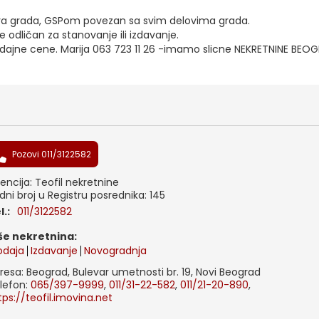
ntra grada, GSPom povezan sa svim delovima grada.
e odličan za stanovanje ili izdavanje.
odajne cene. Marija 063 723 11 26 -imamo slicne NEKRETNINE BEO
Pozovi 011/3122582
encija: Teofil nekretnine
dni broj u Registru posrednika: 145
el.:
011/3122582
iše nekretnina:
odaja
Izdavanje
Novogradnja
resa: Beograd, Bulevar umetnosti br. 19, Novi Beograd
lefon:
065/397-9999
,
011/31-22-582
,
011/21-20-890
,
tps://teofil.imovina.net