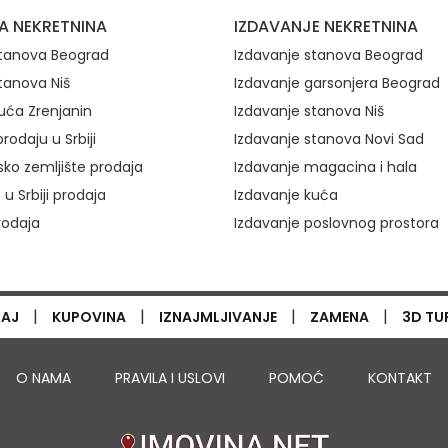
ovi
A NEKRETNINA
IZDAVANJE NEKRETNINA
stanova Beograd
Izdavanje stanova Beograd
tanova Niš
Izdavanje garsonjera Beograd
uća Zrenjanin
Izdavanje stanova Niš
rodaju u Srbiji
Izdavanje stanova Novi Sad
ko zemljište prodaja
Izdavanje magacina i hala
 u Srbiji prodaja
Izdavanje kuća
rodaja
Izdavanje poslovnog prostora
|
|
|
|
TAJ
KUPOVINA
IZNAJMLJIVANJE
ZAMENA
3D TU
O NAMA
PRAVILA I USLOVI
POMOĆ
KONTAKT