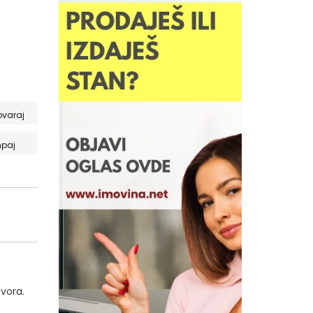
ovaraj
paj
čvora.