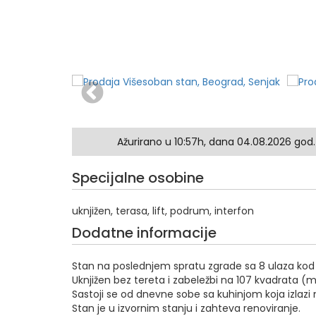
Ažurirano u 10:57h, dana 04.08.2026 god.
Specijalne osobine
uknjižen, terasa, lift, podrum, interfon
Dodatne informacije
Stan na poslednjem spratu zgrade sa 8 ulaza ko
Uknjižen bez tereta i zabeležbi na 107 kvadrata (m
Sastoji se od dnevne sobe sa kuhinjom koja izlazi 
Stan je u izvornim stanju i zahteva renoviranje.