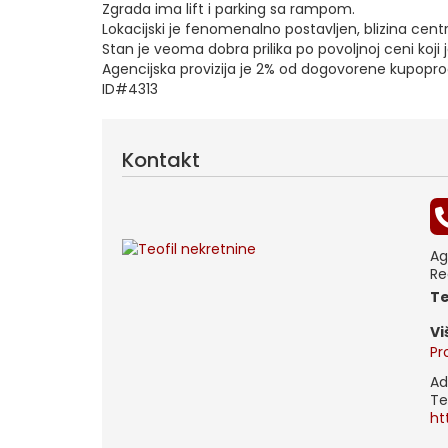
Zgrada ima lift i parking sa rampom.
Lokacijski je fenomenalno postavljen, blizina ce
Stan je veoma dobra prilika po povoljnoj ceni koji j
Agencijska provizija je 2% od dogovorene kupopr
ID#4313
Kontakt
Ag
Re
t
V
Pr
Ad
Te
ht