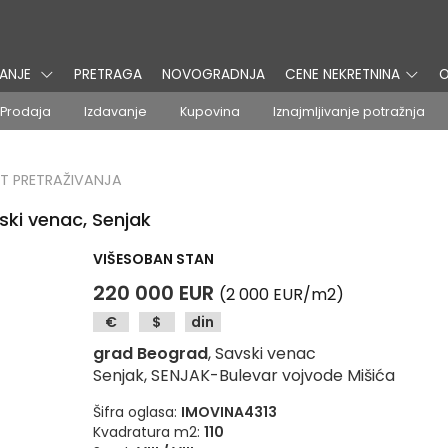
VANJE
PRETRAGA
NOVOGRADNJA
CENE NEKRETNINA
O
Prodaja
Izdavanje
Kupovina
Iznajmljivanje potražnja
T PRETRAŽIVANJA
ski venac, Senjak
VIŠESOBAN STAN
220 000 EUR
(2 000 EUR/m2)
€
$
din
grad Beograd
, Savski venac
Senjak, SENJAK-Bulevar vojvode Mišića
Šifra oglasa:
IMOVINA4313
Kvadratura m2:
110