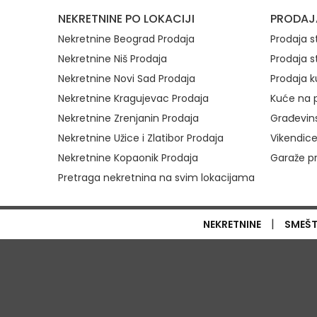
Brzi link
NEKRETNINE PO LOKACIJI
PRODAJ
Nekretnine Beograd Prodaja
Prodaja 
Nekretnine Niš Prodaja
Prodaja s
Nekretnine Novi Sad Prodaja
Prodaja k
Nekretnine Kragujevac Prodaja
Kuće na p
Nekretnine Zrenjanin Prodaja
Građevins
Nekretnine Užice i Zlatibor Prodaja
Vikendice
Nekretnine Kopaonik Prodaja
Garaže p
Pretraga nekretnina na svim lokacijama
|
NEKRETNINE
SMEŠ