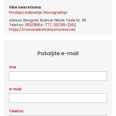
Više nekretnina:
Prodaja
Izdavanje
Novogradnja
Adresa: Beograd, Bulevar Nikole Tesle br. 36
Telefon:
063/8564-777
,
011/319-2262
,
https://monanekretnine.imovina.net
Pošaljite e-mail
Ime
e-mail
Telefon