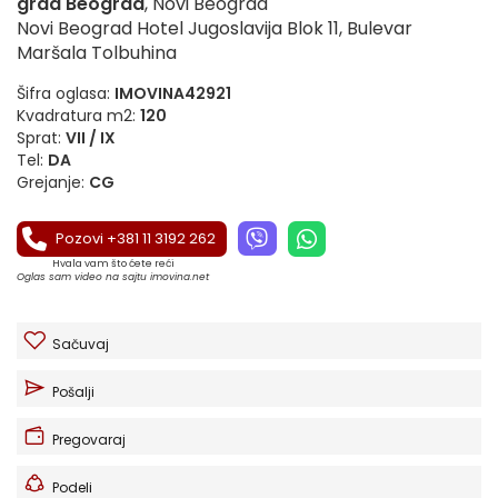
grad Beograd
, Novi Beograd
Novi Beograd Hotel Jugoslavija Blok 11, Bulevar
Maršala Tolbuhina
Šifra oglasa:
IMOVINA42921
Kvadratura m2:
120
Sprat:
VII / IX
Tel:
DA
Grejanje:
CG
Pozovi +381 11 3192 262
Hvala vam što ćete reći
Oglas sam video na sajtu imovina.net
Sačuvaj
Pošalji
Pregovaraj
Podeli