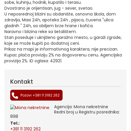
sobe, kuhinju, hodnik, kupatilo i terasu.
Dvostrano je orijentisan, jug - sever, svetao.
U neposrednoj blizini su obdanište, osnovna škola, dom
zdravlja, Maxi 24h, apoteka 24h , pijaca, čuvena "ulica
gladnih " 24h, sa obiljem brze hrane i kafića.
Naravno i blizina reke sa šetalištem.
Stan poseduje i uknjiženo garažno mesto, u garaži zgrade,
koje se može kupiti po dodatnoj ceni.
Prikaz na mapi je informativnog karaktera, nije precizan.
Kupac plaća proviziju 2% na dogovorenu cenu. Agencijska
provizija 2%. ID oglasa: 42921.
Kontakt
Pozovi +381 11 3192 262
Agencija: Mona nekretnine
Redni broj u Registru posrednika:
898
tel.:
+381 11 3192 262