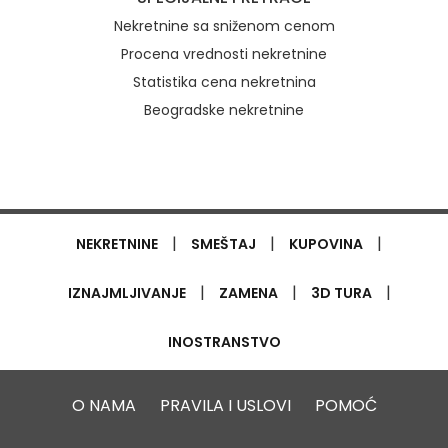
Nekretnine sa sniženom cenom
Procena vrednosti nekretnine
Statistika cena nekretnina
Beogradske nekretnine
|
|
|
NEKRETNINE
SMEŠTAJ
KUPOVINA
|
|
|
IZNAJMLJIVANJE
ZAMENA
3D TURA
INOSTRANSTVO
O NAMA
PRAVILA I USLOVI
POMOĆ