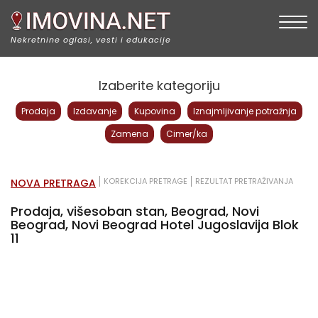
Togg
Nekretnine oglasi, vesti i edukacije
Izaberite kategoriju
Prodaja
Izdavanje
Kupovina
Iznajmljivanje potražnja
Zamena
Cimer/ka
KOREKCIJA PRETRAGE
REZULTAT PRETRAŽIVANJA
NOVA PRETRAGA
Prodaja, višesoban stan, Beograd, Novi
Beograd, Novi Beograd Hotel Jugoslavija Blok
11