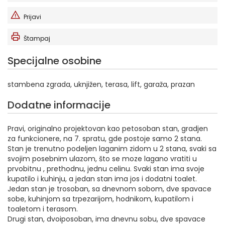
Prijavi
Štampaj
Specijalne osobine
stambena zgrada, uknjižen, terasa, lift, garaža, prazan
Dodatne informacije
Pravi, originalno projektovan kao petosoban stan, gradjen
za funkcionere, na 7. spratu, gde postoje samo 2 stana.
Stan je trenutno podeljen laganim zidom u 2 stana, svaki sa
svojim posebnim ulazom, što se moze lagano vratiti u
prvobitnu , prethodnu, jednu celinu. Svaki stan ima svoje
kupatilo i kuhinju, a jedan stan ima jos i dodatni toalet.
Jedan stan je trosoban, sa dnevnom sobom, dve spavace
sobe, kuhinjom sa trpezarijom, hodnikom, kupatilom i
toaletom i terasom.
Drugi stan, dvoiposoban, ima dnevnu sobu, dve spavace