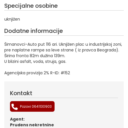
Specijalne osobine
uknjižen
Dodatne informacije
Šimanovci-Auto put 116 ari. Uknjižen plac u industrijskoj zoni,
pre naplatne rampe sa leve strane ( iz pravca Beograda).
Širina fronta 82m dužina 139m.
U blizini asfalt, voda, struja, gas.
Agencijska provizija 2% R-ID: #152
Kontakt
Pozovi 0641130903
Agent:
Prudens nekretnine