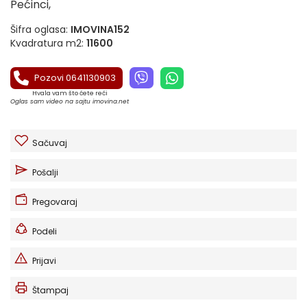
Pećinci,
Šifra oglasa:
IMOVINA152
Kvadratura m2:
11600
Pozovi 0641130903
Hvala vam što ćete reći
Oglas sam video na sajtu imovina.net
Sačuvaj
Pošalji
Pregovaraj
Podeli
Prijavi
Štampaj