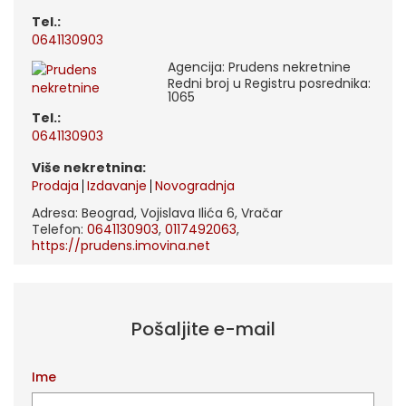
tel.:
0641130903
Agencija: Prudens nekretnine
Redni broj u Registru posrednika:
1065
tel.:
0641130903
Više nekretnina:
Prodaja
Izdavanje
Novogradnja
Adresa: Beograd, Vojislava Ilića 6, Vračar
Telefon:
0641130903
,
0117492063
,
https://prudens.imovina.net
Pošaljite e-mail
Ime