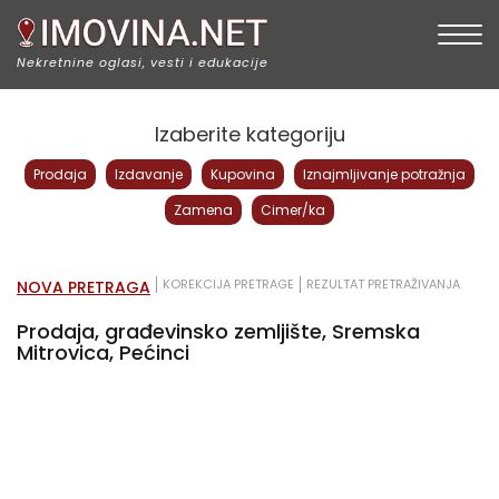
Togg
Nekretnine oglasi, vesti i edukacije
Izaberite kategoriju
Prodaja
Izdavanje
Kupovina
Iznajmljivanje potražnja
Zamena
Cimer/ka
KOREKCIJA PRETRAGE
REZULTAT PRETRAŽIVANJA
NOVA PRETRAGA
Prodaja, građevinsko zemljište, Sremska
Mitrovica, Pećinci