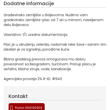
Dodatne informacije
Građevinsko zemljište u Boljevcima. Nudimo vam
građevinsko zemljište-plac od 7 ari u mirnom, naseljenom
delu Boljevaca.
Vlasništvo: 1/1, uredna dokumentacija.
Plac je u okruženju zelenila, nadomak reke Save i samim tim
idealan je za izgradnju porodične kuće.
Blizina gradskog prevoza omogućava mu dobru
povezanost sa Beogradom, Surčinom. Pristup placu je
asfaltni, blizina struje, vode, kanalizacije.
Agencijska provizija 2% R-ID: #940
Kontakt
Pozovi 0641130903