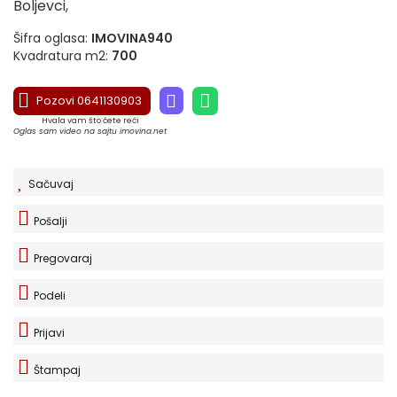
Boljevci,
Šifra oglasa:
IMOVINA940
Kvadratura m2:
700
Pozovi 0641130903
Hvala vam što ćete reći
Oglas sam video na sajtu imovina.net
Sačuvaj
Pošalji
Pregovaraj
Podeli
Prijavi
Štampaj