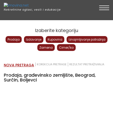
Togg
Nekretnine oglasi, vesti i edukacije
Izaberite kategoriju
Prodaja
Izdavanje
Kupovina
Iznajmljivanje potražnja
Zamena
Cimer/ka
KOREKCIJA PRETRAGE
REZULTAT PRETRAŽIVANJA
NOVA PRETRAGA
Prodaja, građevinsko zemljište, Beograd,
Surčin, Boljevci