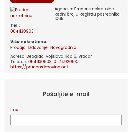
Agencija: Prudens nekretnine
Redni broj u Registru posrednika:
1065
tel.:
0641130903
Više nekretnina:
Prodaja
Izdavanje
Novogradnja
Adresa: Beograd, Vojislava Ilića 6, Vračar
Telefon:
0641130903
,
0117492063
,
https://prudens.imovina.net
Pošaljite e-mail
Ime