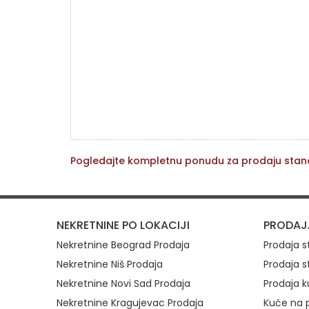
Pogledajte kompletnu ponudu za prodaju sta
Brzi link
NEKRETNINE PO LOKACIJI
PRODAJ
Nekretnine Beograd Prodaja
Prodaja 
Nekretnine Niš Prodaja
Prodaja s
Nekretnine Novi Sad Prodaja
Prodaja k
Nekretnine Kragujevac Prodaja
Kuće na p