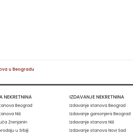
nova u Beogradu
ovi
A NEKRETNINA
IZDAVANJE NEKRETNINA
stanova Beograd
Izdavanje stanova Beograd
tanova Niš
Izdavanje garsonjera Beograd
uća Zrenjanin
Izdavanje stanova Niš
rodaju u Srbiji
Izdavanje stanova Novi Sad