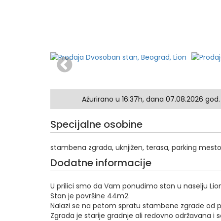
Ažurirano u 16:37h, dana 07.08.2026 god.
Specijalne osobine
stambena zgrada, uknjižen, terasa, parking mesto,
Dodatne informacije
U prilici smo da Vam ponudimo stan u naselju Lio
Stan je površine 44m2.
Nalazi se na petom spratu stambene zgrade od p
Zgrada je starije gradnje ali redovno održavana i s