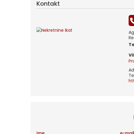
Kontakt
Ag
Re
t
V
Pr
Ad
Te
ht
Ime
e-mai