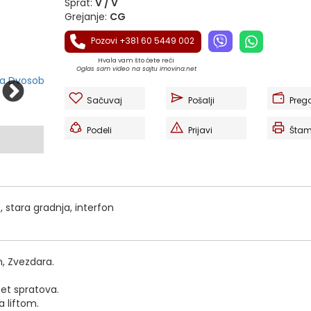
Sprat:
V / V
Grejanje:
CG
Pozovi +381 60 5449 002
Hvala vam što ćete reći
Oglas sam video na sajtu imovina.net
Sačuvaj
Pošalji
Preg
Podeli
Prijavi
Štam
 stara gradnja, interfon
n, Zvezdara.
et spratova.
a liftom.