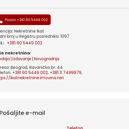
Pozovi +381 60 5449 002
encija: Nekretnine Ikat
dni broj u Registru posrednika: 1097
el.:
+381 60 5449 002
iše nekretnina:
odaja
Izdavanje
Novogradnja
resa: Beograd, Ravanička br. 44
lefon:
+381 60 5449 002
,
+381 11 7499979
,
tps://ikatnekretnine.imovina.net
Pošaljite e-mail
l
Telefon