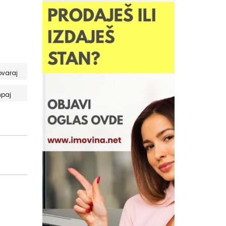
ovaraj
paj