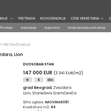
VANJE
PRETRAGA
NOVOGRADNJA
CENE NEKRETNINA
O
Prodaja
Izdavanje
Kupovina
Iznajmljivanje potražnja
T PRETRAŽIVANJA
dara, Lion
DVOSOBAN STAN
147 000 EUR
(3 341 EUR/m2)
€
$
din
grad Beograd
, Zvezdara
Lion, Stanislava Sremčevića
Šifra oglasa:
IMOVINA6081
Kvadratura m2:
44