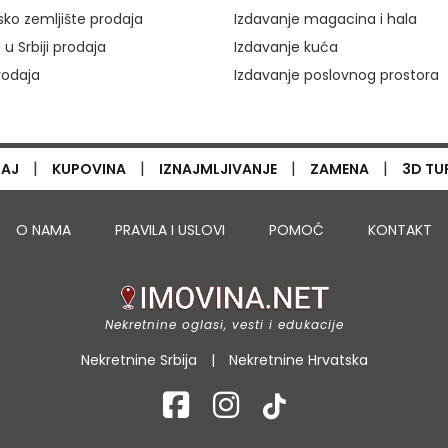
ko zemljište prodaja
Izdavanje magacina i hala
 u Srbiji prodaja
Izdavanje kuća
rodaja
Izdavanje poslovnog prostora
|
|
|
|
TAJ
KUPOVINA
IZNAJMLJIVANJE
ZAMENA
3D TU
O NAMA
PRAVILA I USLOVI
POMOĆ
KONTAKT
Nekretnine oglasi, vesti i edukacije
Nekretnine Srbija
|
Nekretnine Hrvatska