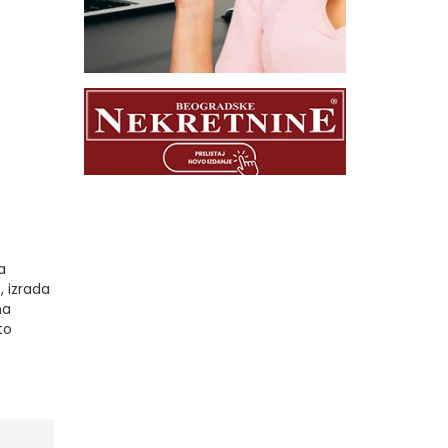
a
 izrada
na
to