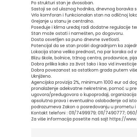
Po strukturi stan je dvosoban.
Sastoji se od ulaznog hodnika, dnevnog boravka sa
Vrlo komforan i funkcionalan stan na odličnoj lokac
Grejanje u stanu je centralno.
Poseduje i klima uređaj radi dodatne regulacije t
Stan može ostati i namešten, po dogovoru.
Dosta osvetljen sa puno dnevne svetlosti.
Potencijal da se stan proširi dogradnjom ka zajedni
Lokacija stana velika prednost, na par koraka od s
Blizu škole, bolnice, tržnog centra, prodavnice, pij
Dobra prilika kako za život tako i kao vid investicije
Dobra povezanost sa ostatkom grada putem više l
Uknjiženo.
Agencijska provizija 2%, minimum 1000 eur od do
pronalaženje adekvatne nekretnine, pomoć u preg
ugovora/predugovora o kupoprodaji, organizacija 
apsolutna prava i eventualno oslobođenje od istog,
podrazumeva Zakon o posredovanju u prometu i 
Kontakt telefoni : 011/7499979; 011/7490777; 06
Za više informacija posetite naš sajt https://ww