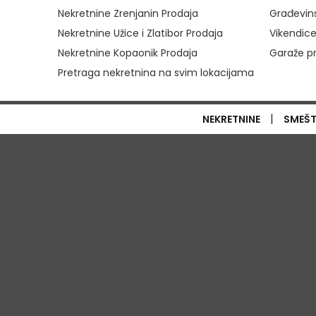
Nekretnine Zrenjanin Prodaja
Građevins
Nekretnine Užice i Zlatibor Prodaja
Vikendice
Nekretnine Kopaonik Prodaja
Garaže p
Pretraga nekretnina na svim lokacijama
|
NEKRETNINE
SMEŠ