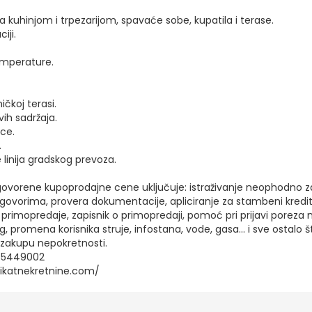
 kuhinjom i trpezarijom, spavaće sobe, kupatila i terase.
iji.
emperature.
čkoj terasi.
vih sadržaja.
ace.
.
inija gradskog prevoza.
govorene kupoprodajne cene uključuje: istraživanje neophodno z
ovorima, provera dokumentacije, apliciranje za stambeni kredit,
primopredaje, zapisnik o primopredaji, pomoć pri prijavi poreza 
 promena korisnika struje, infostana, vode, gasa... i sve ostalo š
zakupu nepokretnosti.
0/5449002
w.ikatnekretnine.com/