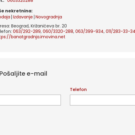
el.:
0603320288
iše nekretnina:
odaja
Izdavanje
Novogradnja
resa: Beograd, Križanićeva br. 20
lefon:
063/292-289
,
060/3320-288
,
063/399-934
,
011/283-33-3
tps://banatgradnja.imovina.net
Pošaljite e-mail
l
Telefon