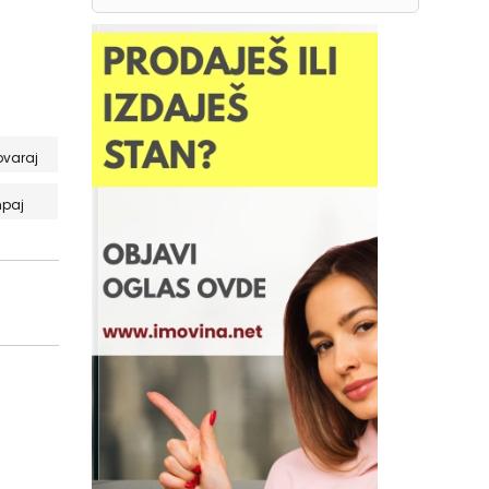
ovaraj
paj