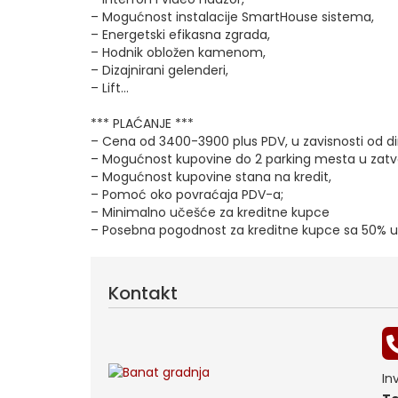
– Mogućnost instalacije SmartHouse sistema,
– Energetski efikasna zgrada,
– Hodnik obložen kamenom,
– Dizajnirani gelenderi,
– Lift…
*** PLAĆANJE ***
– Cena od 3400-3900 plus PDV, u zavisnosti od d
– Mogućnost kupovine do 2 parking mesta u zatvo
– Mogućnost kupovine stana na kredit,
– Pomoć oko povraćaja PDV-a;
– Minimalno učešće za kreditne kupce
– Posebna pogodnost za kreditne kupce sa 50% 
Kontakt
In