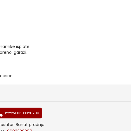
inamike isplate
renoj garaži,
ucesca
Pozovi 0603320288
vestitor: Banat gradnja