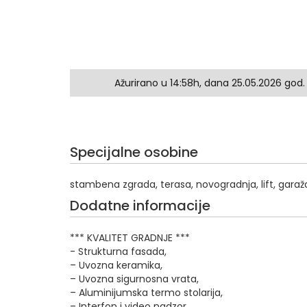
Ažurirano u 14:58h, dana 25.05.2026 god.
Specijalne osobine
stambena zgrada, terasa, novogradnja, lift, garaž
Dodatne informacije
*** KVALITET GRADNJE ***
- Strukturna fasada,
– Uvozna keramika,
– Uvozna sigurnosna vrata,
– Aluminijumska termo stolarija,
– Interfon i video nadzor,