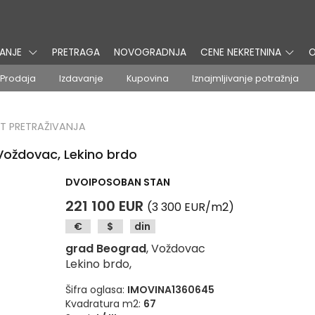
VANJE
PRETRAGA
NOVOGRADNJA
CENE NEKRETNINA
O
Prodaja
Izdavanje
Kupovina
Iznajmljivanje potražnja
T PRETRAŽIVANJA
Voždovac, Lekino brdo
DVOIPOSOBAN STAN
221 100 EUR
(3 300 EUR/m2)
€
$
din
grad Beograd
, Voždovac
Lekino brdo,
Šifra oglasa:
IMOVINA1360645
Kvadratura m2:
67