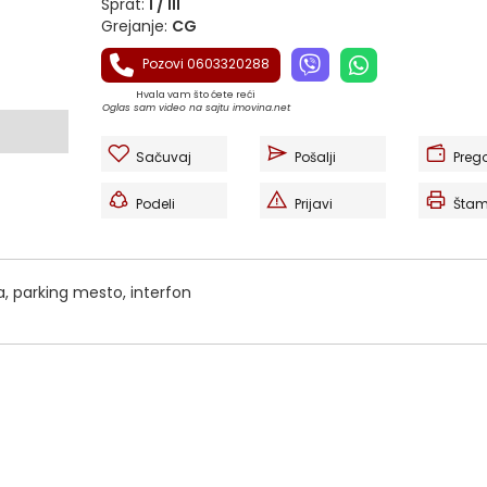
Sprat:
I / III
Grejanje:
CG
Pozovi 0603320288
Hvala vam što ćete reći
Oglas sam video na sajtu imovina.net
Sačuvaj
Pošalji
Preg
Podeli
Prijavi
Štam
a, parking mesto, interfon