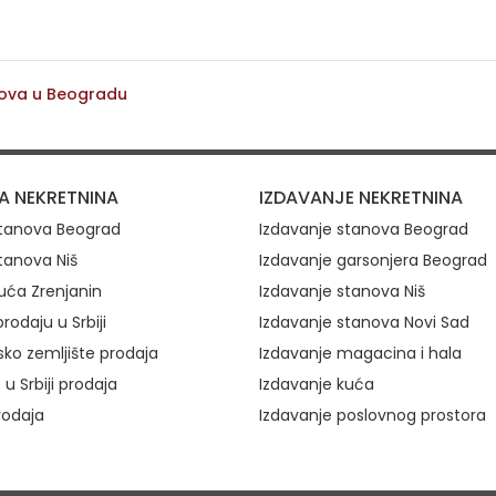
nova u Beogradu
ovi
A NEKRETNINA
IZDAVANJE NEKRETNINA
stanova Beograd
Izdavanje stanova Beograd
tanova Niš
Izdavanje garsonjera Beograd
uća Zrenjanin
Izdavanje stanova Niš
rodaju u Srbiji
Izdavanje stanova Novi Sad
ko zemljište prodaja
Izdavanje magacina i hala
 u Srbiji prodaja
Izdavanje kuća
rodaja
Izdavanje poslovnog prostora