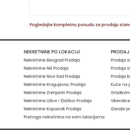
Pogledajte kompletnu ponudu za prodaju sta
Brzi link
NEKRETNINE PO LOKACIJI
PRODAJ
Nekretnine Beograd Prodaja
Prodaja 
Nekretnine Niš Prodaja
Prodaja s
Nekretnine Novi Sad Prodaja
Prodaja k
Nekretnine Kragujevac Prodaja
Kuće na p
Nekretnine Zrenjanin Prodaja
Građevins
Nekretnine Užice i Zlatibor Prodaja
Vikendice
Nekretnine Kopaonik Prodaja
Garaže p
Pretraga nekretnina na svim lokacijama