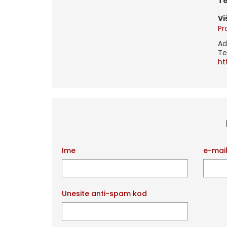
t
V
Pr
Ad
Te
ht
Ime
e-mai
Unesite anti-spam kod