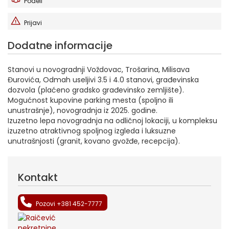
Podeli
Prijavi
Dodatne informacije
Stanovi u novogradnji Voždovac, Trošarina, Milisava
Đurovića, Odmah useljivi 3.5 i 4.0 stanovi, građevinska
dozvola (plaćeno gradsko građevinsko zemljište).
Mogućnost kupovine parking mesta (spoljno ili
unustrašnje), novogradnja iz 2025. godine.
Izuzetno lepa novogradnja na odličnoj lokaciji, u kompleksu
izuzetno atraktivnog spoljnog izgleda i luksuzne
unutrašnjosti (granit, kovano gvožđe, recepcija).
Kontakt
Pozovi +381 452-7777