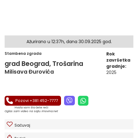
Ažurirano u 12:37h, dana 30.09.2025 god.
Stambena zgrada
Rok
završetka
grad Beograd, Trošarina
gradnje:
Milisava Đurovića
2025
Pozovi +381 452-7777
Hvala vam što ćete reći
Oglas sam video na sajtu imovina.net
Sačuvaj