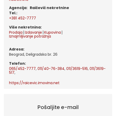
Agencija: Raičević nekretnine
tel.:
+381 452-7777
Više nekretnina:
Prodaja
Izdavanje
Kupovina
Iznajmljivanje potražnja
Adresa:
Beograd, Deligradska br. 26
Telefon:
065/452-7777
,
011/40-76-384
,
011/3619-516
,
011/3619-
517
,
https://raicevic.imovina.net
Pošaljite e-mail