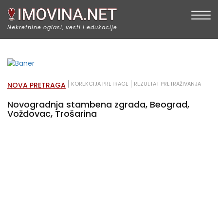
Togg
Nekretnine oglasi, vesti i edukacije
KOREKCIJA PRETRAGE
REZULTAT PRETRAŽIVANJA
NOVA PRETRAGA
Novogradnja stambena zgrada, Beograd,
Voždovac, Trošarina