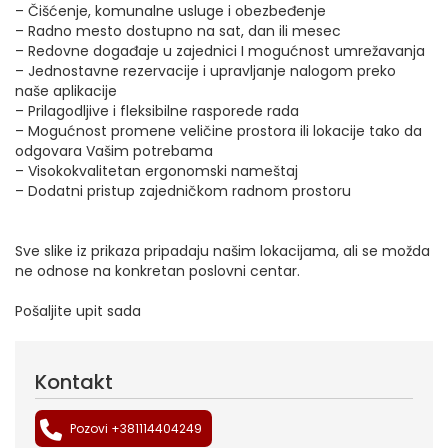
– Čišćenje, komunalne usluge i obezbeđenje
– Radno mesto dostupno na sat, dan ili mesec
– Redovne događaje u zajednici I mogućnost umrežavanja
– Jednostavne rezervacije i upravljanje nalogom preko
naše aplikacije
– Prilagodljive i fleksibilne rasporede rada
– Mogućnost promene veličine prostora ili lokacije tako da
odgovara Vašim potrebama
– Visokokvalitetan ergonomski nameštaj
– Dodatni pristup zajedničkom radnom prostoru
Sve slike iz prikaza pripadaju našim lokacijama, ali se možda
ne odnose na konkretan poslovni centar.
Pošaljite upit sada
Kontakt
Pozovi +381114404249