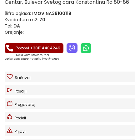
Centar, Bulevar Svetog cara Konstantina Rd 80-86
Šifra oglasa:
IMOVINA38100119
Kvadratura m2:
70
Tel:
DA
Grejanje:
Pozovi +381114404249
Hvala vam što ćete reći
Oglas sam video na sajtu imovina.net
Sačuvaj
Pošalji
Pregovaraj
Podeli
Prijavi