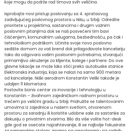
koje mogu da podrže rad timova svih veličina.
Isprobajte novi pristup poslovanju sa 4. sprataovog
zadivljujućeg poslovnog prostora u Nišu, u Srbiji. Odredite
prioritete u projektima, sastancima i drugim važnim
poslovnim pitanjima dok se naš posvećeni tim bavi
čišćenjem, komunalnim uslugama, bezbednošću, pa čak i
tehnološkom podrškom. Učinite svoje novo poslovno
sedište domom za vaš brend dok prilagođavate kancelariju
tako da odgovara vašim poslovnim potrebama, stvarajući
primamljivo okruženje za klijente, kolege i partnere. Do ove
glavne lokacije se može lako stići preko autobuske stanice
Elektronska industrija, koja se nalazi na samo 900 metara
od kancelarije. Niški aerodrom Konstantin Veliki takođe je
udaljen 11 kilometara.
Postavite biznis centar za inovacije i tehnologiju u
Konstantin – živahnom zajedničkom radnom prostoru u
trećem po veličini gradu u Srbiji. Pridružite se talentovanim
umovima iz zajednice u našem svetlom, otvorenom
prostoru za saradnju ili koristite udobne sale za sastanke za
diskusiju o privatnim stvarima. Bilo da više volite hot-desk
gde god se osećate najzahtevanije, ili se najbolje fokusirate
za namenskim stolom, imamo na raspolaganju niz radnih