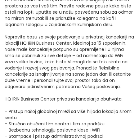
prostora za vas i vaš tim. Pravite redovne pauze kako biste
ostali na lopti, uputite se u našu posvećenu sobu za odmor
na miran trenutak ili se pridružite kolegama na kafi i
laganom zalogaju u zajedničkom kuhinjskom delu.
Napravite bazu za svoje poslovanje u privatnoj kancelariji na
lokaciji HQ IRIN Business Center, idealnoj za 15 zaposlenih.
Naše male kancelarije potpuno su opremljene i u njima
smo se pobrinuli za sve detalje – od nameštaja do WiFi
veze velike brzine, kako biste Vi mogli da se fokusirate na
vođenje i razvoj svog poslovanja. Pronađite fleksibilne
kancelarije za iznajmljivanje na samo jedan dan ili ostanite
duže vreme i personalizujte svoj prostor tako da on
odgovara jedinstvenim potrebama Vašeg poslovanja.
HQ IRIN Business Center privatna kancelarija obuhvata:
– Pristup našoj globalnoj mreži sa više hiljada lokacija širom
sveta
– Stručno obučeni tim centra i tim za podršku
– Bezbednu tehnologiju poslovne klase i WiFi
– Štampače i pristup administrativnoj podršci