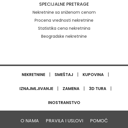
SPECIJALNE PRETRAGE
Nekretnine sa sniženom cenom
Procena vrednosti nekretnine
Statistika cena nekretnina
Beogradske nekretnine
|
|
|
NEKRETNINE
SMEŠTAJ
KUPOVINA
|
|
|
IZNAJMLJIVANJE
ZAMENA
3D TURA
INOSTRANSTVO
O NAMA
PRAVILA I USLOVI
POMOĆ