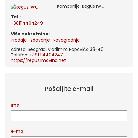
Kompanije: Regus IWG
tel.:
+381114404249
Više nekretnina:
Prodaja
Izdavanje
Novogradnja
Adresa: Beograd, Vladimira Popovića 38-40
Telefon:
+381 114404247
,
https://regus.imovina.net
Pošaljite e-mail
Ime
e-mail