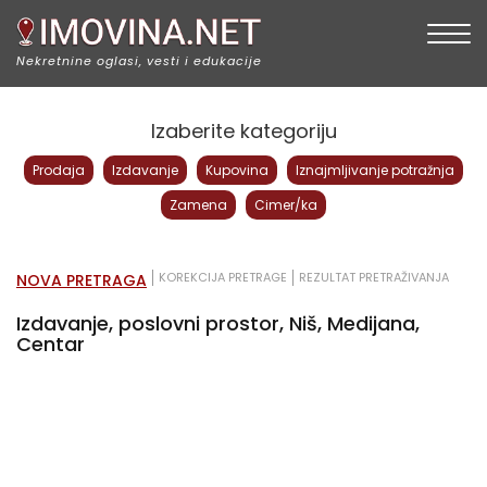
Togg
Nekretnine oglasi, vesti i edukacije
Izaberite kategoriju
Prodaja
Izdavanje
Kupovina
Iznajmljivanje potražnja
Zamena
Cimer/ka
KOREKCIJA PRETRAGE
REZULTAT PRETRAŽIVANJA
NOVA PRETRAGA
Izdavanje, poslovni prostor, Niš, Medijana,
Centar