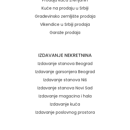
Prodaja kuća Zrenjanin
Kuće na prodaju u Srbiji
Građevinsko zemljište prodaja
Vikendice u Srbiji prodaja
Garaže prodaja
IZDAVANJE NEKRETNINA
Izdavanje stanova Beograd
Izdavanje garsonjera Beograd
Izdavanje stanova Niš
Izdavanje stanova Novi Sad
Izdavanje magacina i hala
Izdavanje kuća
Izdavanje poslovnog prostora