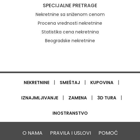
SPECIJALNE PRETRAGE
Nekretnine sa sniženom cenom
Procena vrednosti nekretnine
Statistika cena nekretnina
Beogradske nekretnine
|
|
|
NEKRETNINE
SMEŠTAJ
KUPOVINA
|
|
|
IZNAJMLJIVANJE
ZAMENA
3D TURA
INOSTRANSTVO
O NAMA
PRAVILA I USLOVI
POMOĆ