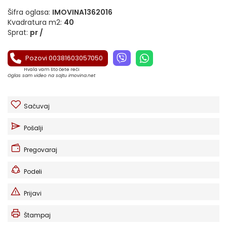
Šifra oglasa:
IMOVINA1362016
Kvadratura m2:
40
Sprat:
pr /
Pozovi 00381603057050
Hvala vam što ćete reći
Oglas sam video na sajtu imovina.net
Sačuvaj
Pošalji
Pregovaraj
Podeli
Prijavi
Štampaj