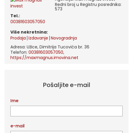
Redni broj u Registru posrednika:
573
tel.:
00381603057050
Više nekretnina:
Prodaja
Izdavanje
Novogradnja
Adresa: Užice, Dimitrija Tucovića br. 36
Telefon:
00381603057050
,
https://maxmagnus.imovina.net
Pošaljite e-mail
Ime
e-mail