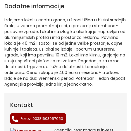
Dodatne informacije
Izdajemo lokal u centru grada, u 1.zoni Užica u blizini srednjih
škola, u veoma prometnoj ulici, u prozemlju stambeno-
poslovne zgrade. Lokal ima izlog ka ulici koji je napravljen od
aluminijumskih profila i ima prostor za reklamu. Površina
lokala je 40 m2 i sastoji se od jedne velike prostorije, čajne
kuhinje i toaleta. Uz lokal se izdaje i podrum u suterenu
zgrade, koji ima površinu 10 m2. Lokal ima klimu, grejanje na
struju, spušteni plafon sa rasvetom. Pogodan je za razne
delatnosti, trgovinu, uslužne delatnosti, kancelarije,
ordinaciju. Cena zakupa je 400 eura mesečno+ troškovi.
Izdaje se na duži vremenski period. Potreban i jedan depozit.
Agencijska provizija jedna kirija jednokratno.
Kontakt
Pozovi 00381603057050
Agencija: Max magnus invest