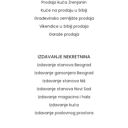
Prodaja kuća Zrenjanin
Kuće na prodaju u Srbiji
Građevinsko zemljište prodaja
Vikendice u Srbiji prodaja
Garaže prodaja
IZDAVANJE NEKRETNINA
Izdavanje stanova Beograd
Izdavanje garsonjera Beograd
Izdavanje stanova Niš
Izdavanje stanova Novi Sad
Izdavanje magacina i hala
Izdavanje kuća
Izdavanje poslovnog prostora