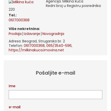
Agencija: Milkina kuća
Redni broj u Registru posrednika:
220
tel.:
0617000368
Više nekretnina:
Prodaja
Izdavanje
Novogradnja
Adresa: Beograd, Strugarska br. 2
Telefon:
0617000368
,
065/3540-596
,
https://milkinakuca.imovina.net
Pošaljite e-mail
Ime
e-mail