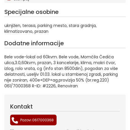
Specijalne osobine
uknjižen, terasa, parking mesto, stara gradnja,
klimatizovano, prazan
Dodatne informacije
Bele vode-lokal od 60kvm. Bele vode, Momčila Čedića
ulica,3.0,60kvm, prazan, 3 kancelarije, klima, mokri čvor,
izlog, rolo vrata, cg (info stan 8500din), pogodan za više
delatnosti, useljiv 01.03. lokal u stambenoj zgradi, parking
nije zoniran, 400e+DEP+ag.provizija 50% (br.reg.220)
061/7000368 R-ID: #2226, Renoviran
Kontakt
Pozovi 0617000368