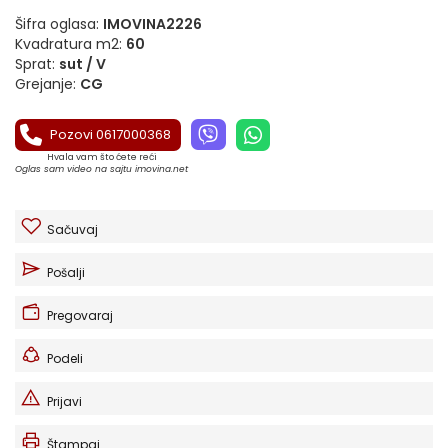
Šifra oglasa:
IMOVINA2226
Kvadratura m2:
60
Sprat:
sut / V
Grejanje:
CG
Pozovi 0617000368
Hvala vam što ćete reći
Oglas sam video na sajtu imovina.net
Sačuvaj
Pošalji
Pregovaraj
Podeli
Prijavi
Štampaj