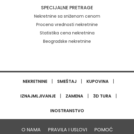
SPECIJALNE PRETRAGE
Nekretnine sa sniženom cenom
Procena vrednosti nekretnine
Statistika cena nekretnina
Beogradske nekretnine
|
|
|
NEKRETNINE
SMEŠTAJ
KUPOVINA
|
|
|
IZNAJMLJIVANJE
ZAMENA
3D TURA
INOSTRANSTVO
O NAMA
PRAVILA I USLOVI
POMOĆ