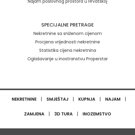
Najam poslovnog prostora u Hrvatskoj
SPECIJALNE PRETRAGE
Nekretnine sa sniženom cijenom
Procjena vrijednosti nekretnine
Statistika cijena nekretnina
Oglašavanje u inostranstvu Properstar
|
|
|
|
NEKRETNINE
SMJEŠTAJ
KUPNJA
NAJAM
|
|
ZAMJENA
3D TURA
INOZEMSTVO