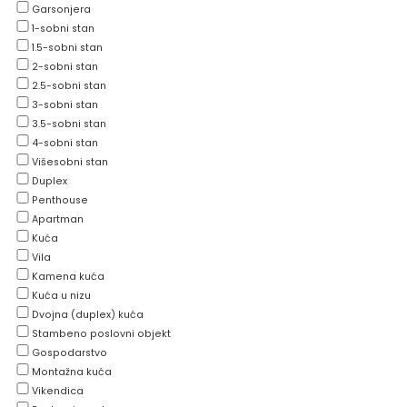
Garsonjera
1-sobni stan
1.5-sobni stan
2-sobni stan
2.5-sobni stan
3-sobni stan
3.5-sobni stan
4-sobni stan
Višesobni stan
Duplex
Penthouse
Apartman
Kuća
Vila
Kamena kuća
Kuća u nizu
Dvojna (duplex) kuća
Stambeno poslovni objekt
Gospodarstvo
Montažna kuća
Vikendica