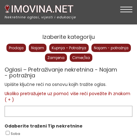
Togg
Nekretnine oglasi, vijesti i edukacije
Izaberite kategoriju
Prodaja
Najam
Kupnja – Potražnja
Najam - potražnja
Zamjena
Cimer/ka
Oglasi – Pretraživanje nekretnina - Najam
- potražnja
Upišite ključne reči na osnovu kojih tražite oglas.
Ukoliko pretražujete uz pomoć više reči povežite ih znakom
( + )
Odaberite traženi Tip nekretnine
Soba