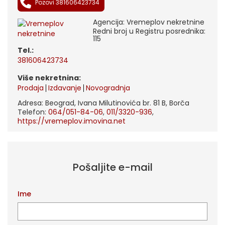
Pozovi 381606423734
Agencija: Vremeplov nekretnine
Redni broj u Registru posrednika:
115
tel.:
381606423734
Više nekretnina:
Prodaja
Izdavanje
Novogradnja
Adresa: Beograd, Ivana Milutinovića br. 81 B, Borča
Telefon:
064/051-84-06
,
011/3320-936
,
https://vremeplov.imovina.net
Pošaljite e-mail
Ime