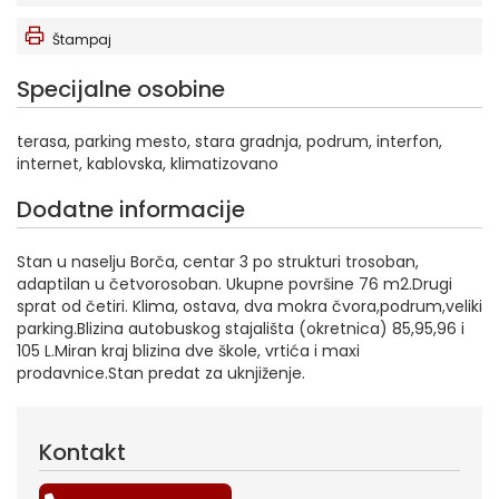
Štampaj
Specijalne osobine
terasa, parking mesto, stara gradnja, podrum, interfon,
internet, kablovska, klimatizovano
Dodatne informacije
Stan u naselju Borča, centar 3 po strukturi trosoban,
adaptilan u četvorosoban. Ukupne površine 76 m2.Drugi
sprat od četiri. Klima, ostava, dva mokra čvora,podrum,veliki
parking.Blizina autobuskog stajališta (okretnica) 85,95,96 i
105 L.Miran kraj blizina dve škole, vrtića i maxi
prodavnice.Stan predat za uknjiženje.
Kontakt