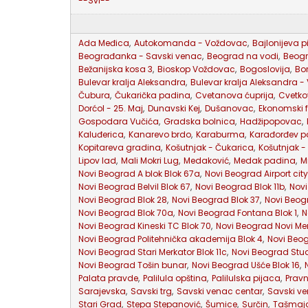
--Svi--
Ada Međica
,
Autokomanda - Voždovac
,
Bajlonijeva p
Beograđanka - Savski venac
,
Beograd na vodi
,
Beog
Bežanijska kosa 3
,
Bioskop Voždovac
,
Bogoslovija
,
Bo
Bulevar kralja Aleksandra
,
Bulevar kralja Aleksandra -
Čubura
,
Čukarička padina
,
Cvetanova ćuprija
,
Cvetko
Dorćol - 25. Maj
,
Dunavski Kej
,
Dušanovac
,
Ekonomski f
Gospodara Vučića
,
Gradska bolnica
,
Hadžipopovac
,
Kaluđerica
,
Kanarevo brdo
,
Karaburma
,
Karađorđev p
Kopitareva gradina
,
Košutnjak - Čukarica
,
Košutnjak -
Lipov lad
,
Mali Mokri Lug
,
Medaković
,
Medak padina
,
M
Novi Beograd A blok Blok 67a
,
Novi Beograd Airport city
Novi Beograd Belvil Blok 67
,
Novi Beograd Blok 11b
,
Novi
Novi Beograd Blok 28
,
Novi Beograd Blok 37
,
Novi Beogr
Novi Beograd Blok 70a
,
Novi Beograd Fontana Blok 1
,
N
Novi Beograd Kineski TC Blok 70
,
Novi Beograd Novi Mer
Novi Beograd Politehnička akademija Blok 4
,
Novi Beog
Novi Beograd Stari Merkator Blok 11c
,
Novi Beograd Stud
Novi Beograd Tošin bunar
,
Novi Beograd Ušće Blok 16
,
Palata pravde
,
Palilula opština
,
Palilulska pijaca
,
Pravn
Sarajevska
,
Savski trg
,
Savski venac centar
,
Savski ve
Stari Grad
,
Stepa Stepanović
,
Šumice
,
Surčin
,
Tašmaj