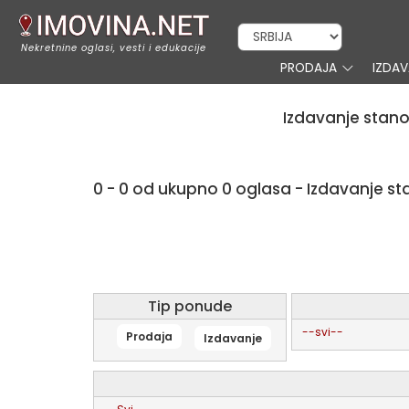
Nekretnine oglasi, vesti i edukacije
PRODAJA
IZDA
Izdavanje stano
0 - 0 od ukupno 0 oglasa - Izdavanje s
Tip ponude
--svi--
Prodaja
Izdavanje