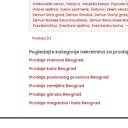
Vidikovački venac
,
Višnjica
,
Višnjička banja
,
Vojvode S
Vračar opština
,
Vukov spomenik
,
Žarkovo
,
Zeleni vena
Zemun Donji grad
,
Zemun Gardoš
,
Zemun Gornji grad
,
Zemun Naselje Sava Kovačević
,
Zemun Nova Galenika
Zvezdara Kluz
,
Zvezdara opština
,
Zvezdarska šuma
,
-
Prodaja
[x]
Pogledajte kategorije nekretnina za proda
Prodaja stanova Beograd
Prodaja kuća Beograd
Prodaja poslovnog prostora Beograd
Prodaja zemljišta Beograd
Prodaja garaža Beograd
Prodaja magacina i hala Beograd
Brzi link