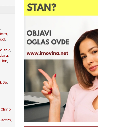
r
,
zdara
,
ćol
,
alenić
,
zdara
,
Lion
,
k 65
,
Olimp
,
 Đeram
,