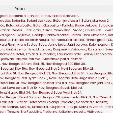
Reon
ijaca
,
Balkanska
,
Banjica
,
Banovo brdo
,
Bele vode
,
radska
,
Bežanija
,
Bežanijska kosa
,
Bežanijska kosa 1
,
Bežanijska kosa 2
,
rča
,
Botanička bašta
,
Botanička bašta - Palilula
,
Braće Jerković
,
Bulbulde
 Vračar
,
Centar - Stari grad
,
Cerak
,
Crveni Krst - Vračar
,
Crveni Krst - Zve
va pijaca
,
Cvijićeva
,
Dedinje
,
Denkova bašta
,
Đeram
,
Dom Omladine
,
Dor
akultet
,
Fakultet političkih nauka
,
Farmaceutski fakultet
,
Filmski grad
,
FON
,
Hala Pionir
,
Hram Svetog Save
,
Julino brdo
,
Južni bulevar
,
Kalemegdan
,
K
ark
,
Klinički centar
,
Knez Mihailova
,
Konjarnik - Voždovac
,
Konjarnik - Zve
 Rakovica
,
Kotež
,
Krnjača
,
Kumodraž
,
Labudovo brdo
,
Ledine
,
Lekino brdo
,
iljakovac
,
Mirijevo
,
Mirijevo I
,
Mostarska petlja
,
Neimar
,
,
Novi Beograd Arena Blok 25
,
Novi Beograd B92 Blok 30
,
 Beograd Blok 19a
,
Novi Beograd Blok 2
,
Novi Beograd Blok 23
,
ad Blok 61
,
Novi Beograd Blok 63
,
Novi Beograd Blok 64
,
Novi Beograd Blo
ovi Beograd Hotel Hyatt Blok 20
,
Novi Beograd Hotel Jugoslavija Blok 11
,
kator Blok 31
,
Novi Beograd opština Blok 11 a
,
Novi Beograd Paviljoni Blok 7
,
rad Sava centar Blok 19
,
Novi Beograd Savski blokovi
,
entski grad Blok 34
,
Novi Beograd Super Vero Blok 24
,
Novi Beograd West 65
,
Novi Beograd YU biznis centar Blok 12
,
Novi Železnik
,
i fakultet - Vračar
,
Profesorska kolonija
,
Radiofar
,
Saobraćajni fakultet
,
nac opština
,
Senjak
,
Skadarlija
,
Skupština
,
Slavija
,
Slavujev venac
,
Stari
dan
,
Terazije
,
Trg Republike
,
Trošarina
,
Učiteljsko naselje
,
Vidikovac
,