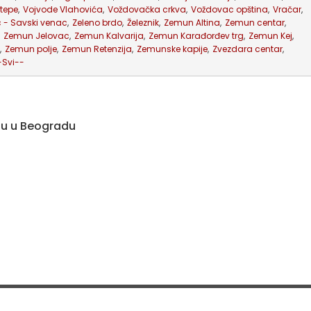
tepe
,
Vojvode Vlahovića
,
Voždovačka crkva
,
Voždovac opština
,
Vračar
,
c - Savski venac
,
Zeleno brdo
,
Železnik
,
Zemun Altina
,
Zemun centar
,
Zemun Jelovac
,
Zemun Kalvarija
,
Zemun Karađorđev trg
,
Zemun Kej
,
,
Zemun polje
,
Zemun Retenzija
,
Zemunske kapije
,
Zvezdara centar
,
-Svi--
ju u Beogradu
ovi