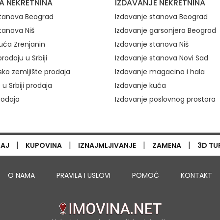
A NEKRETNINA
IZDAVANJE NEKRETNINA
stanova Beograd
Izdavanje stanova Beograd
tanova Niš
Izdavanje garsonjera Beograd
uća Zrenjanin
Izdavanje stanova Niš
rodaju u Srbiji
Izdavanje stanova Novi Sad
ko zemljište prodaja
Izdavanje magacina i hala
 u Srbiji prodaja
Izdavanje kuća
rodaja
Izdavanje poslovnog prostora
|
|
|
|
TAJ
KUPOVINA
IZNAJMLJIVANJE
ZAMENA
3D TU
O NAMA
PRAVILA I USLOVI
POMOĆ
KONTAKT