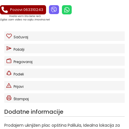
Pozovi 063310243
Hvala vam što ćete reći
Oglas sam video na sajtu imovina.net
Sačuvaj
Pošalji
Pregovaraj
Podeli
Prijavi
Štampaj
Dodatne informacije
Prodajem uknjižen plac opština Palilula, Idealna lokacija za