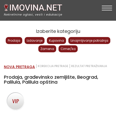
Togg
Nekretnine oglasi, vesti i edukacije
Izaberite kategoriju
Prodaja
Izdavanje
Kupovina
Iznajmljivanje potražnja
Zamena
Cimer/ka
KOREKCIJA PRETRAGE
REZULTAT PRETRAŽIVANJA
NOVA PRETRAGA
Prodaja, građevinsko zemljište, Beograd,
Palilula, Palilula opština