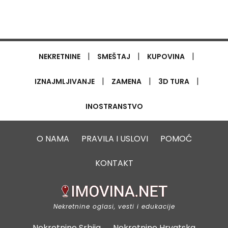
|
|
|
NEKRETNINE
SMEŠTAJ
KUPOVINA
|
|
|
IZNAJMLJIVANJE
ZAMENA
3D TURA
INOSTRANSTVO
O NAMA
PRAVILA I USLOVI
POMOĆ
KONTAKT
Nekretnine oglasi, vesti i edukacije
Nekretnine Srbija
Nekretnine Hrvatska