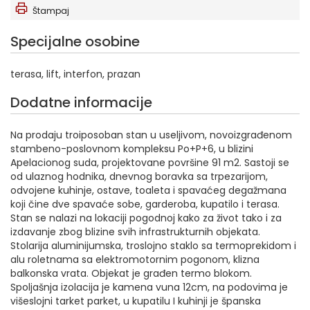
Štampaj
Specijalne osobine
terasa, lift, interfon, prazan
Dodatne informacije
Na prodaju troiposoban stan u useljivom, novoizgrađenom
stambeno-poslovnom kompleksu Po+P+6, u blizini
Apelacionog suda, projektovane površine 91 m2. Sastoji se
od ulaznog hodnika, dnevnog boravka sa trpezarijom,
odvojene kuhinje, ostave, toaleta i spavaćeg degažmana
koji čine dve spavaće sobe, garderoba, kupatilo i terasa.
Stan se nalazi na lokaciji pogodnoj kako za život tako i za
izdavanje zbog blizine svih infrastrukturnih objekata.
Stolarija aluminijumska, troslojno staklo sa termoprekidom i
alu roletnama sa elektromotornim pogonom, klizna
balkonska vrata. Objekat je građen termo blokom.
Spoljašnja izolacija je kamena vuna 12cm, na podovima je
višeslojni tarket parket, u kupatilu I kuhinji je španska