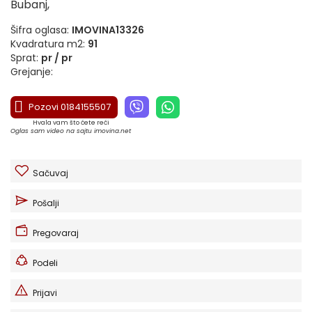
Bubanj,
Šifra oglasa:
IMOVINA13326
Kvadratura m2:
91
Sprat:
pr / pr
Grejanje:
Pozovi 0184155507
Hvala vam što ćete reći
Oglas sam video na sajtu imovina.net
Sačuvaj
Pošalji
Pregovaraj
Podeli
Prijavi