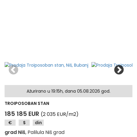
Ažurirano u 19:15h, dana 05.08.2026 god.
TROIPOSOBAN STAN
185 185 EUR
(2 035 EUR/m2)
€
$
din
grad Niš
, Palilula Niš grad