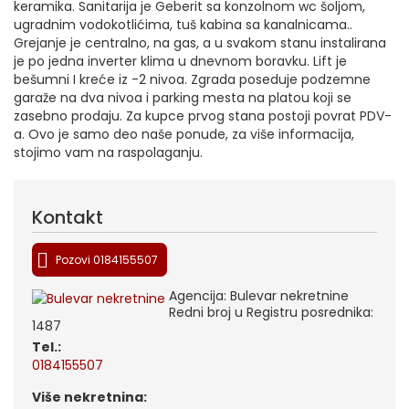
keramika. Sanitarija je Geberit sa konzolnom wc šoljom,
ugradnim vodokotlićima, tuš kabina sa kanalnicama..
Grejanje je centralno, na gas, a u svakom stanu instalirana
je po jedna inverter klima u dnevnom boravku. Lift je
bešumni I kreće iz -2 nivoa. Zgrada poseduje podzemne
garaže na dva nivoa i parking mesta na platou koji se
zasebno prodaju. Za kupce prvog stana postoji povrat PDV-
a. Ovo je samo deo naše ponude, za više informacija,
stojimo vam na raspolaganju.
Kontakt
Pozovi 0184155507
Agencija: Bulevar nekretnine
Redni broj u Registru posrednika:
1487
tel.:
0184155507
Više nekretnina: